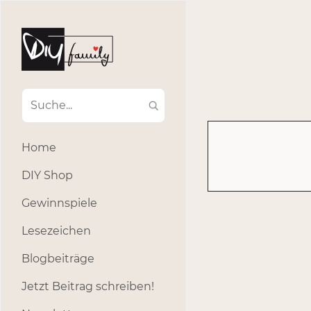
#Ba
#Advent
#Dekoratio
#Einla
#Einhorn
#Geburtstags
#Inklusion
#interna
Home
#k
#Kosmetik
DIY Shop
#Outdoor
#Party
Gewinnspiele
#selber_b
Lesezeichen
#Selbstgemacht
#s
Blogbeiträge
Jetzt Beitrag schreiben!