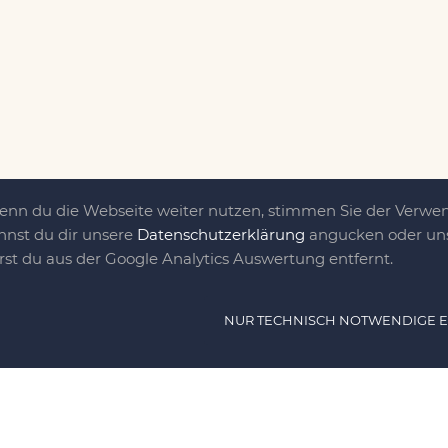
Wenn du die Webseite weiter nutzen, stimmen Sie der Verw
nnst du dir unsere
Datenschutzerklärung
angucken oder uns
irst du aus der Google Analytics Auswertung entfernt.
ät ist das, was uns
NUR TECHNISCH NOTWENDIGE 
e DIY-Community für Jung und jung
as sind eine Familie nebst einer gut
n Freunden, die dem DIY verfallen sind.
NAVIG
n, nähen, stricken und kochen wir zu jeder