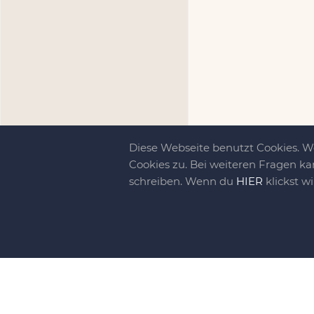
Diese Webseite benutzt Cookies. 
Cookies zu. Bei weiteren Fragen ka
schreiben. Wenn du
HIER
klickst w
Kreativit
bewegt!
DIY-family ist di
gebliebene. Wir, d
gelaunten Schar vo
So basteln, werkel