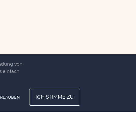
endung von
 einfach
ICH STIMME ZU
ERLAUBEN
ATION
UNTERNEHMEN