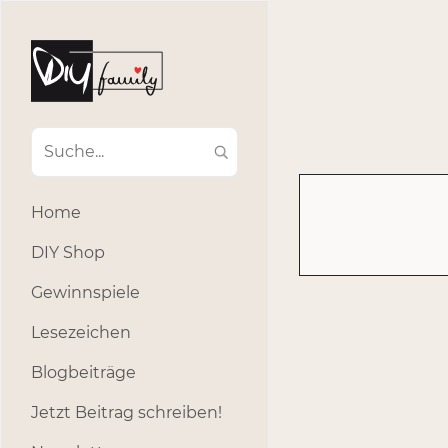
#Ba
#Advent
#Dekoratio
#Einla
#Einhorn
#Geburtstags
#Inklusion
#interna
Home
#k
#Kosmetik
DIY Shop
#Outdoor
#Party
Gewinnspiele
#selber_b
Lesezeichen
#Selbstgemacht
#s
Blogbeiträge
Jetzt Beitrag schreiben!