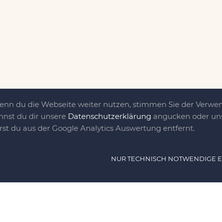
Wenn du die Webseite weiter nutzen, stimmen Sie der Verw
nnst du dir unsere
Datenschutzerklärung
angucken oder uns
irst du aus der Google Analytics Auswertung entfernt.
ät ist das, was uns
NUR TECHNISCH NOTWENDIGE 
e DIY-Community für Jung und jung
as sind eine Familie nebst einer gut
n Freunden, die dem DIY verfallen sind.
NAVIG
n, nähen, stricken und kochen wir zu jeder