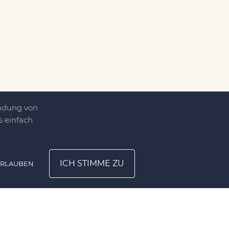
endung von
 einfach
ICH STIMME ZU
ERLAUBEN
ATION
UNTERNEHMEN