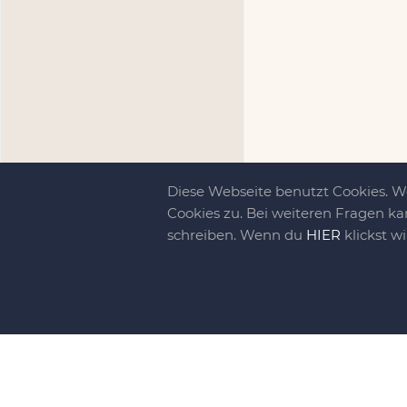
Diese Webseite benutzt Cookies. 
Cookies zu. Bei weiteren Fragen ka
schreiben. Wenn du
HIER
klickst w
Kreativit
bewegt!
DIY-family ist di
gebliebene. Wir, d
gelaunten Schar vo
So basteln, werkel