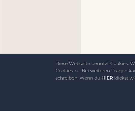
Diese Webseite benutzt Cookies. 
Cookies zu. Bei weiteren Fragen ka
schreiben. Wenn du
HIER
klickst w
Kreativit
bewegt!
DIY-family ist di
gebliebene. Wir, d
gelaunten Schar vo
So basteln, werkel