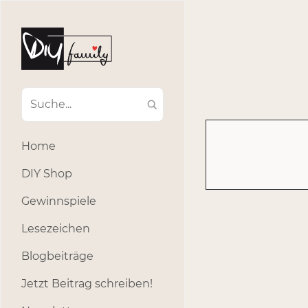
#Ba
#Advent
#Dekoratio
#Einla
#Einhorn
#Geburtstags
#Inklusion
#interna
Home
#k
#Kosmetik
DIY Shop
#Outdoor
#Party
Gewinnspiele
#selber_b
Lesezeichen
#Selbstgemacht
#s
Blogbeiträge
Jetzt Beitrag schreiben!