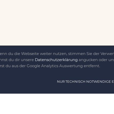
Wenn du die Webseite weiter nutzen, stimmen Sie der Verw
nnst du dir unsere
Datenschutzerklärung
angucken oder uns
irst du aus der Google Analytics Auswertung entfernt.
ät ist das, was uns
NUR TECHNISCH NOTWENDIGE 
e DIY-Community für Jung und jung
as sind eine Familie nebst einer gut
n Freunden, die dem DIY verfallen sind.
NAVIG
n, nähen, stricken und kochen wir zu jeder