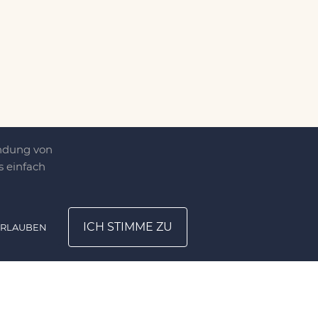
endung von
 einfach
ICH STIMME ZU
ERLAUBEN
ATION
UNTERNEHMEN