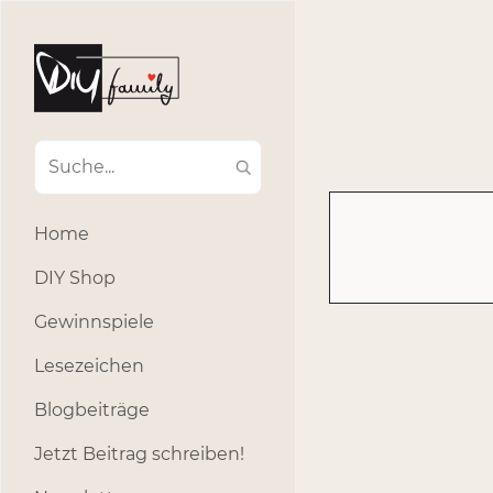
#Ba
#Advent
#Dekoratio
#Einla
#Einhorn
#Geburtstags
#Inklusion
#interna
Home
#k
#Kosmetik
DIY Shop
#Outdoor
#Party
Gewinnspiele
#selber_b
Lesezeichen
#Selbstgemacht
#s
Blogbeiträge
Jetzt Beitrag schreiben!