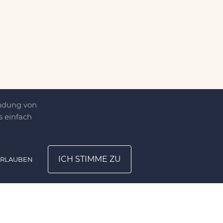
endung von
 einfach
ICH STIMME ZU
ERLAUBEN
ATION
UNTERNEHMEN