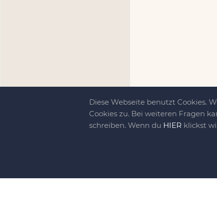
Diese Webseite benutzt Cookies. 
Cookies zu. Bei weiteren Fragen ka
schreiben. Wenn du
HIER
klickst w
Kreativit
bewegt!
DIY-family ist di
gebliebene. Wir, d
gelaunten Schar vo
So basteln, werkel