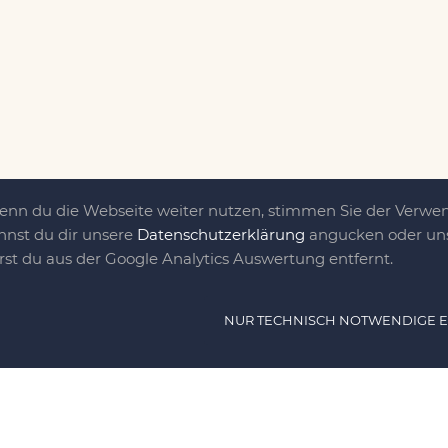
Wenn du die Webseite weiter nutzen, stimmen Sie der Verw
nnst du dir unsere
Datenschutzerklärung
angucken oder uns
irst du aus der Google Analytics Auswertung entfernt.
ät ist das, was uns
NUR TECHNISCH NOTWENDIGE 
e DIY-Community für Jung und jung
as sind eine Familie nebst einer gut
n Freunden, die dem DIY verfallen sind.
NAVIG
n, nähen, stricken und kochen wir zu jeder