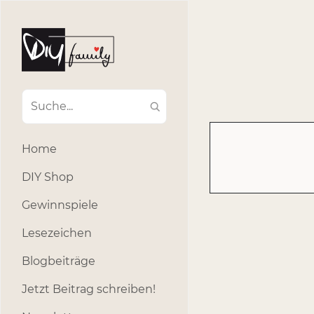
#Ba
#Advent
#Dekoratio
#Einla
#Einhorn
#Geburtstags
#Inklusion
#interna
Home
#k
#Kosmetik
DIY Shop
#Outdoor
#Party
Gewinnspiele
#selber_b
Lesezeichen
#Selbstgemacht
#s
Blogbeiträge
Jetzt Beitrag schreiben!