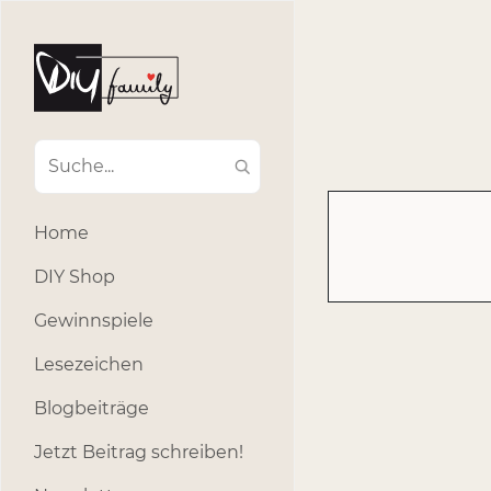
#Ba
#Advent
#Dekoratio
#Einla
#Einhorn
#Geburtstags
#Inklusion
#interna
Home
#k
#Kosmetik
DIY Shop
#Outdoor
#Party
Gewinnspiele
#selber_b
Lesezeichen
#Selbstgemacht
#s
Blogbeiträge
Jetzt Beitrag schreiben!