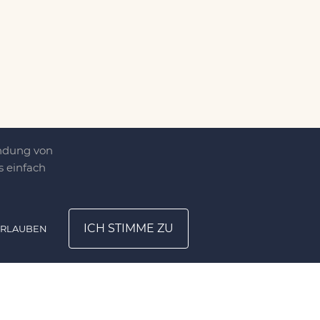
endung von
 einfach
ICH STIMME ZU
ERLAUBEN
ATION
UNTERNEHMEN