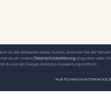
Wenn du die Webseite weiter nutzen, stimmen Sie der Verw
nnst du dir unsere
Datenschutzerklärung
angucken oder uns
irst du aus der Google Analytics Auswertung entfernt.
ät ist das, was uns
NUR TECHNISCH NOTWENDIGE 
e DIY-Community für Jung und jung
as sind eine Familie nebst einer gut
n Freunden, die dem DIY verfallen sind.
NAVIG
n, nähen, stricken und kochen wir zu jeder