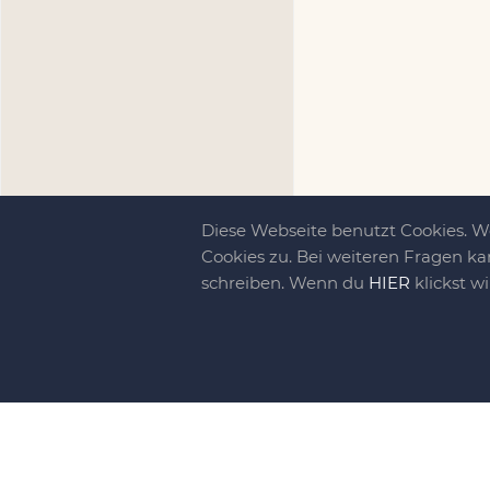
Diese Webseite benutzt Cookies. 
Cookies zu. Bei weiteren Fragen ka
schreiben. Wenn du
HIER
klickst w
Kreativit
bewegt!
DIY-family ist di
gebliebene. Wir, d
gelaunten Schar vo
So basteln, werkel