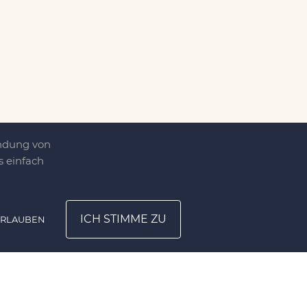
endung von
 einfach
ICH STIMME ZU
ERLAUBEN
ATION
UNTERNEHMEN