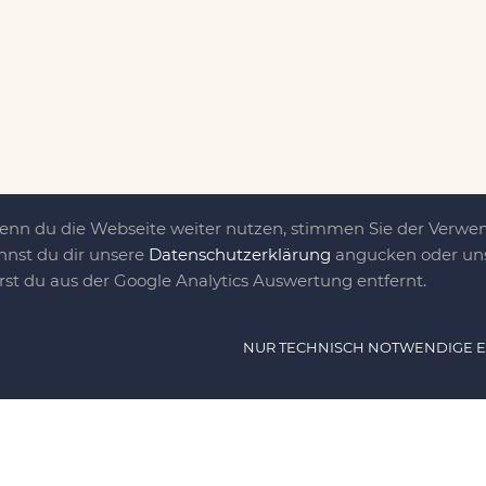
Wenn du die Webseite weiter nutzen, stimmen Sie der Verw
nnst du dir unsere
Datenschutzerklärung
angucken oder uns
irst du aus der Google Analytics Auswertung entfernt.
ät ist das, was uns
NUR TECHNISCH NOTWENDIGE 
e DIY-Community für Jung und jung
as sind eine Familie nebst einer gut
n Freunden, die dem DIY verfallen sind.
NAVIG
n, nähen, stricken und kochen wir zu jeder