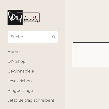
#Ba
#Advent
#Dekoratio
#Einla
#Einhorn
#Geburtstags
#Inklusion
#interna
Home
#k
#Kosmetik
DIY Shop
#Outdoor
#Party
Gewinnspiele
#selber_b
Lesezeichen
#Selbstgemacht
#s
Blogbeiträge
Jetzt Beitrag schreiben!