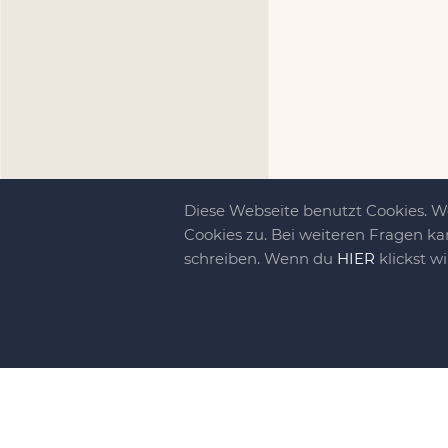
Diese Webseite benutzt Cookies. 
Cookies zu. Bei weiteren Fragen ka
schreiben. Wenn du
HIER
klickst w
Kreativit
bewegt!
DIY-family ist di
gebliebene. Wir, d
gelaunten Schar vo
So basteln, werkel