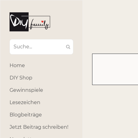
#Ba
#Advent
#Dekoratio
#Einla
#Einhorn
#Geburtstags
#Inklusion
#interna
Home
#k
#Kosmetik
DIY Shop
#Outdoor
#Party
Gewinnspiele
#selber_b
Lesezeichen
#Selbstgemacht
#s
Blogbeiträge
Jetzt Beitrag schreiben!