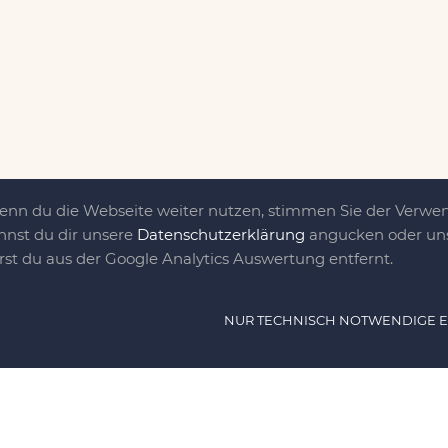
Wenn du die Webseite weiter nutzen, stimmen Sie der Verw
nnst du dir unsere
Datenschutzerklärung
angucken oder uns
irst du aus der Google Analytics Auswertung entfernt.
ät ist das, was uns
NUR TECHNISCH NOTWENDIGE 
e DIY-Community für Jung und jung
as sind eine Familie nebst einer gut
n Freunden, die dem DIY verfallen sind.
NAVIG
n, nähen, stricken und kochen wir zu jeder