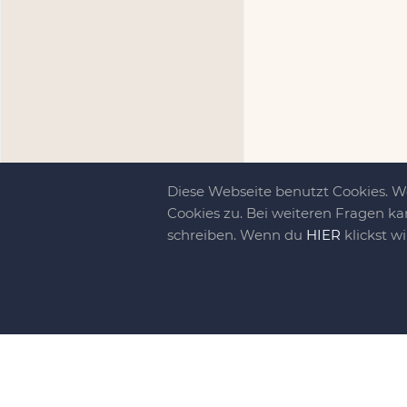
Diese Webseite benutzt Cookies. 
Cookies zu. Bei weiteren Fragen ka
schreiben. Wenn du
HIER
klickst w
Kreativit
bewegt!
DIY-family ist di
gebliebene. Wir, d
gelaunten Schar vo
So basteln, werkel