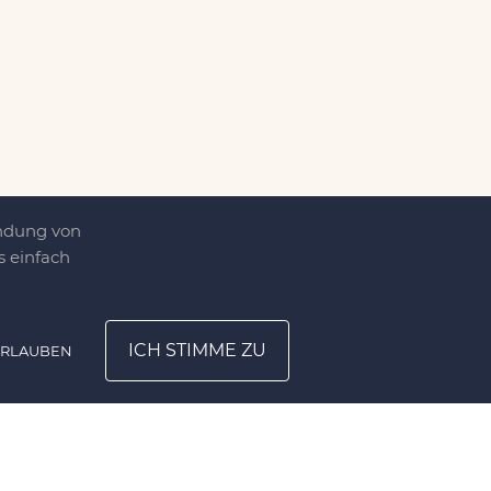
endung von
 einfach
ICH STIMME ZU
ERLAUBEN
ATION
UNTERNEHMEN