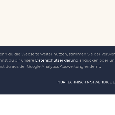
Wenn du die Webseite weiter nutzen, stimmen Sie der Verw
nnst du dir unsere
Datenschutzerklärung
angucken oder uns
irst du aus der Google Analytics Auswertung entfernt.
ät ist das, was uns
NUR TECHNISCH NOTWENDIGE 
e DIY-Community für Jung und jung
as sind eine Familie nebst einer gut
n Freunden, die dem DIY verfallen sind.
NAVIG
n, nähen, stricken und kochen wir zu jeder