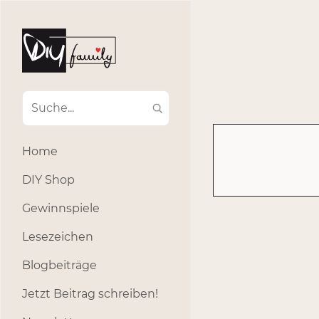
#Ba
#Advent
#Dekoratio
#Einla
#Einhorn
#Geburtstags
#Inklusion
#interna
Home
#k
#Kosmetik
DIY Shop
#Outdoor
#Party
Gewinnspiele
#selber_b
Lesezeichen
#Selbstgemacht
#s
Blogbeiträge
Jetzt Beitrag schreiben!