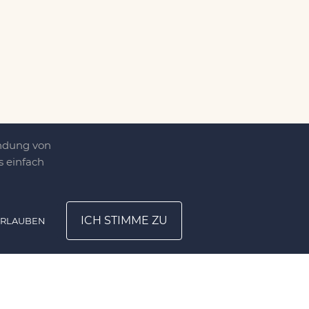
endung von
 einfach
ICH STIMME ZU
ERLAUBEN
ATION
UNTERNEHMEN