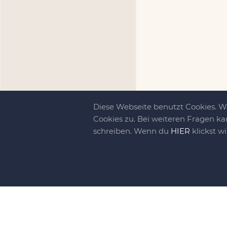
Diese Webseite benutzt Cookies. 
Cookies zu. Bei weiteren Fragen ka
schreiben. Wenn du
HIER
klickst w
Kreativit
bewegt!
DIY-family ist di
gebliebene. Wir, d
gelaunten Schar vo
So basteln, werkel