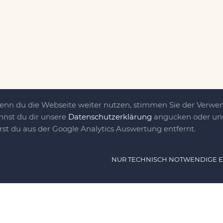
Wenn du die Webseite weiter nutzen, stimmen Sie der Verw
nnst du dir unsere
Datenschutzerklärung
angucken oder uns
irst du aus der Google Analytics Auswertung entfernt.
ät ist das, was uns
NUR TECHNISCH NOTWENDIGE 
e DIY-Community für Jung und jung
as sind eine Familie nebst einer gut
n Freunden, die dem DIY verfallen sind.
NAVIG
n, nähen, stricken und kochen wir zu jeder