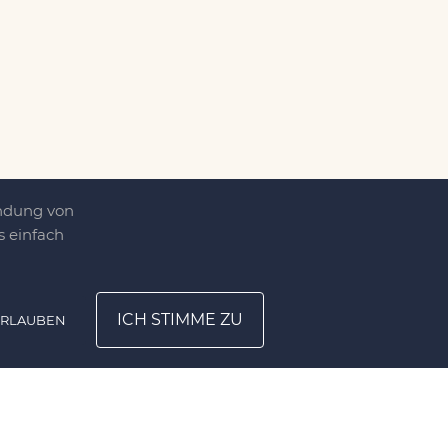
endung von
 einfach
ICH STIMME ZU
ERLAUBEN
ATION
UNTERNEHMEN