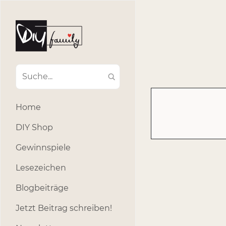
#Ba
#Advent
#Dekoratio
#Einla
#Einhorn
#Geburtstags
#Inklusion
#interna
Home
#k
#Kosmetik
DIY Shop
#Outdoor
#Party
Gewinnspiele
#selber_b
Lesezeichen
#Selbstgemacht
#s
Blogbeiträge
Jetzt Beitrag schreiben!