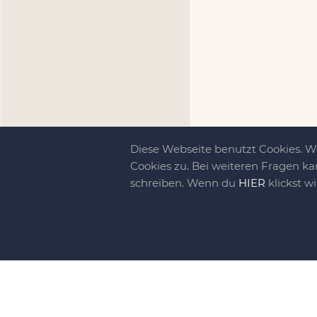
Diese Webseite benutzt Cookies. 
Cookies zu. Bei weiteren Fragen ka
schreiben. Wenn du
HIER
klickst w
Kreativit
bewegt!
DIY-family ist di
gebliebene. Wir, d
gelaunten Schar vo
So basteln, werkel