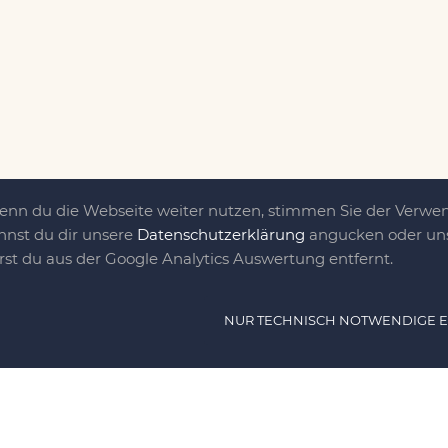
Wenn du die Webseite weiter nutzen, stimmen Sie der Verw
nnst du dir unsere
Datenschutzerklärung
angucken oder uns
irst du aus der Google Analytics Auswertung entfernt.
ät ist das, was uns
NUR TECHNISCH NOTWENDIGE 
e DIY-Community für Jung und jung
as sind eine Familie nebst einer gut
n Freunden, die dem DIY verfallen sind.
NAVIG
n, nähen, stricken und kochen wir zu jeder