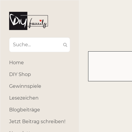
#Ba
#Advent
#Dekoratio
#Einla
#Einhorn
#Geburtstags
#Inklusion
#interna
Home
#k
#Kosmetik
DIY Shop
#Outdoor
#Party
Gewinnspiele
#selber_b
Lesezeichen
#Selbstgemacht
#s
Blogbeiträge
Jetzt Beitrag schreiben!