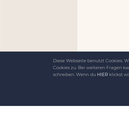
Diese Webseite benutzt Cookies. 
Cookies zu. Bei weiteren Fragen ka
schreiben. Wenn du
HIER
klickst w
Kreativit
bewegt!
DIY-family ist di
gebliebene. Wir, d
gelaunten Schar vo
So basteln, werkel