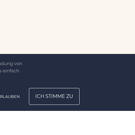
endung von
 einfach
ICH STIMME ZU
ERLAUBEN
ATION
UNTERNEHMEN