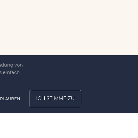
endung von
 einfach
ICH STIMME ZU
ERLAUBEN
ATION
UNTERNEHMEN