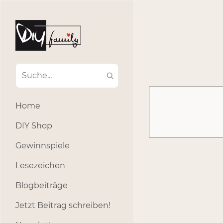
#Ba
#Advent
#Dekoratio
#Einla
#Einhorn
#Geburtstags
#Inklusion
#interna
Home
#k
#Kosmetik
DIY Shop
#Outdoor
#Party
Gewinnspiele
#selber_b
Lesezeichen
#Selbstgemacht
#s
Blogbeiträge
Jetzt Beitrag schreiben!