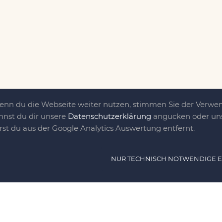
Wenn du die Webseite weiter nutzen, stimmen Sie der Verw
nnst du dir unsere
Datenschutzerklärung
angucken oder uns
irst du aus der Google Analytics Auswertung entfernt.
ät ist das, was uns
NUR TECHNISCH NOTWENDIGE 
e DIY-Community für Jung und jung
as sind eine Familie nebst einer gut
n Freunden, die dem DIY verfallen sind.
NAVIG
n, nähen, stricken und kochen wir zu jeder