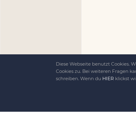
Diese Webseite benutzt Cookies. 
Cookies zu. Bei weiteren Fragen ka
schreiben. Wenn du
HIER
klickst w
Kreativit
bewegt!
DIY-family ist di
gebliebene. Wir, d
gelaunten Schar vo
So basteln, werkel