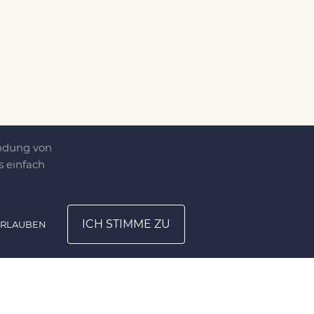
endung von
 einfach
ICH STIMME ZU
ERLAUBEN
ATION
UNTERNEHMEN