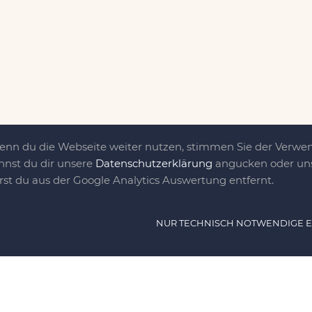
Wenn du die Webseite weiter nutzen, stimmen Sie der Verw
nnst du dir unsere
Datenschutzerklärung
angucken oder uns
irst du aus der Google Analytics Auswertung entfernt.
ät ist das, was uns
NUR TECHNISCH NOTWENDIGE 
e DIY-Community für Jung und jung
as sind eine Familie nebst einer gut
n Freunden, die dem DIY verfallen sind.
NAVIG
n, nähen, stricken und kochen wir zu jeder