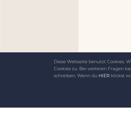
Diese Webseite benutzt Cookies. 
Cookies zu. Bei weiteren Fragen ka
schreiben. Wenn du
HIER
klickst w
Kreativit
bewegt!
DIY-family ist di
gebliebene. Wir, d
gelaunten Schar vo
So basteln, werkel