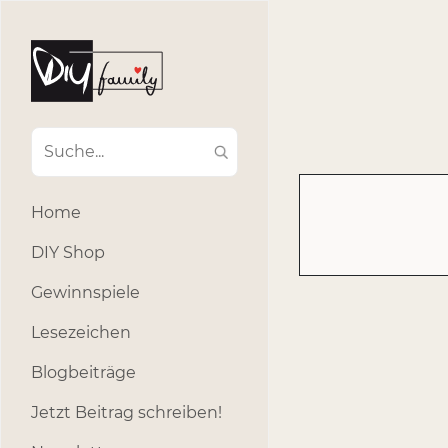
#Ba
#Advent
#Dekoratio
#Einla
#Einhorn
#Geburtstags
#Inklusion
#interna
Home
#k
#Kosmetik
DIY Shop
#Outdoor
#Party
Gewinnspiele
#selber_b
Lesezeichen
#Selbstgemacht
#s
Blogbeiträge
Jetzt Beitrag schreiben!