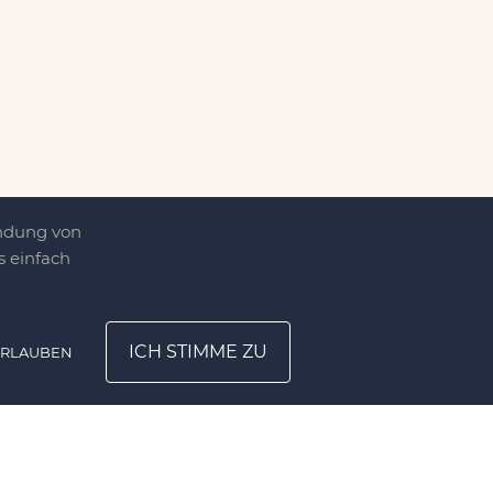
endung von
 einfach
ICH STIMME ZU
ERLAUBEN
ATION
UNTERNEHMEN