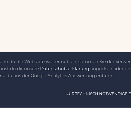
Wenn du die Webseite weiter nutzen, stimmen Sie der Verw
nnst du dir unsere
Datenschutzerklärung
angucken oder uns
irst du aus der Google Analytics Auswertung entfernt.
ät ist das, was uns
NUR TECHNISCH NOTWENDIGE 
e DIY-Community für Jung und jung
as sind eine Familie nebst einer gut
n Freunden, die dem DIY verfallen sind.
NAVIG
n, nähen, stricken und kochen wir zu jeder