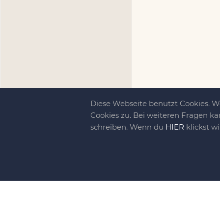
Diese Webseite benutzt Cookies. 
Cookies zu. Bei weiteren Fragen ka
schreiben. Wenn du
HIER
klickst w
Kreativit
bewegt!
DIY-family ist di
gebliebene. Wir, d
gelaunten Schar vo
So basteln, werkel