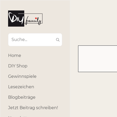
#Ba
#Advent
#Dekoratio
#Einla
#Einhorn
#Geburtstags
#Inklusion
#interna
Home
#k
#Kosmetik
DIY Shop
#Outdoor
#Party
Gewinnspiele
#selber_b
Lesezeichen
#Selbstgemacht
#s
Blogbeiträge
Jetzt Beitrag schreiben!