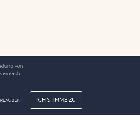
endung von
 einfach
ICH STIMME ZU
ERLAUBEN
ATION
UNTERNEHMEN