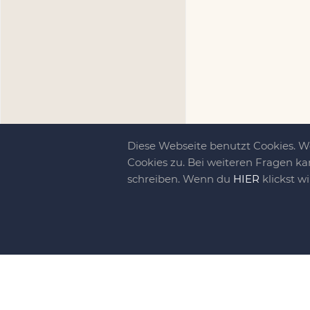
Diese Webseite benutzt Cookies. 
Cookies zu. Bei weiteren Fragen ka
schreiben. Wenn du
HIER
klickst w
Kreativit
bewegt!
DIY-family ist di
gebliebene. Wir, d
gelaunten Schar vo
So basteln, werkel