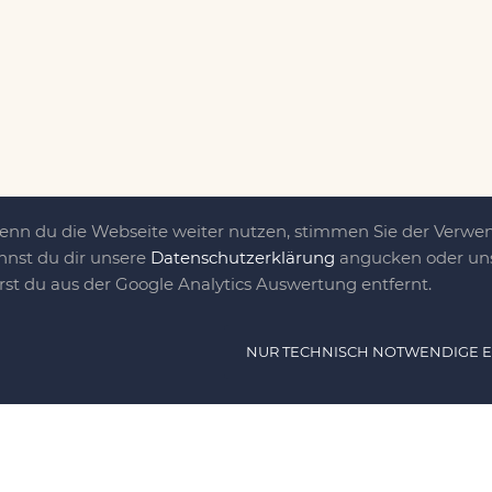
Wenn du die Webseite weiter nutzen, stimmen Sie der Verw
nnst du dir unsere
Datenschutzerklärung
angucken oder uns
irst du aus der Google Analytics Auswertung entfernt.
ät ist das, was uns
NUR TECHNISCH NOTWENDIGE 
e DIY-Community für Jung und jung
as sind eine Familie nebst einer gut
n Freunden, die dem DIY verfallen sind.
NAVIG
n, nähen, stricken und kochen wir zu jeder