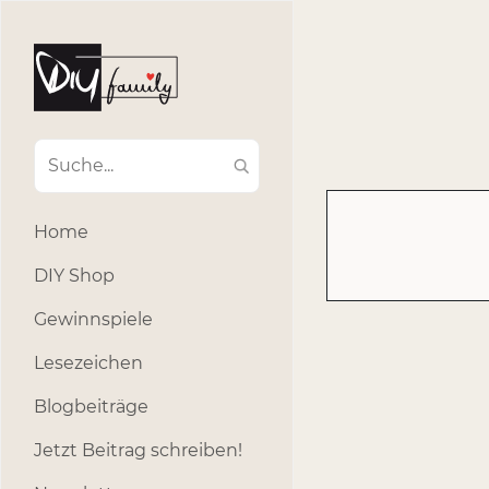
#Ba
#Advent
#Dekoratio
#Einla
#Einhorn
#Geburtstags
#Inklusion
#interna
Home
#k
#Kosmetik
DIY Shop
#Outdoor
#Party
Gewinnspiele
#selber_b
Lesezeichen
#Selbstgemacht
#s
Blogbeiträge
Jetzt Beitrag schreiben!