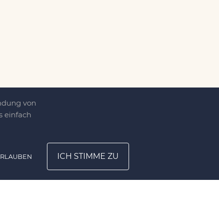
endung von
 einfach
ICH STIMME ZU
ERLAUBEN
ATION
UNTERNEHMEN