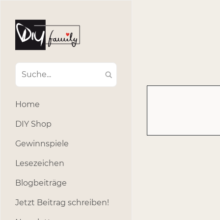
#Ba
#Advent
#Dekoratio
#Einla
#Einhorn
#Geburtstags
#Inklusion
#interna
Home
#k
#Kosmetik
DIY Shop
#Outdoor
#Party
Gewinnspiele
#selber_b
Lesezeichen
#Selbstgemacht
#s
Blogbeiträge
Jetzt Beitrag schreiben!