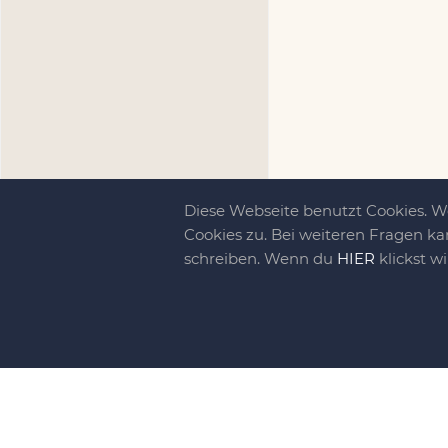
Diese Webseite benutzt Cookies. 
Cookies zu. Bei weiteren Fragen ka
schreiben. Wenn du
HIER
klickst w
Kreativit
bewegt!
DIY-family ist di
gebliebene. Wir, d
gelaunten Schar vo
So basteln, werkel