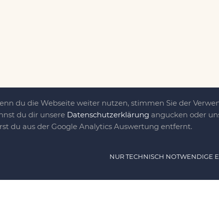
Wenn du die Webseite weiter nutzen, stimmen Sie der Verw
nnst du dir unsere
Datenschutzerklärung
angucken oder uns
irst du aus der Google Analytics Auswertung entfernt.
ät ist das, was uns
NUR TECHNISCH NOTWENDIGE 
e DIY-Community für Jung und jung
as sind eine Familie nebst einer gut
n Freunden, die dem DIY verfallen sind.
NAVIG
n, nähen, stricken und kochen wir zu jeder