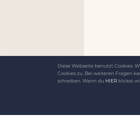
Diese Webseite benutzt Cookies. 
Cookies zu. Bei weiteren Fragen ka
schreiben. Wenn du
HIER
klickst w
Kreativit
bewegt!
DIY-family ist di
gebliebene. Wir, d
gelaunten Schar vo
So basteln, werkel