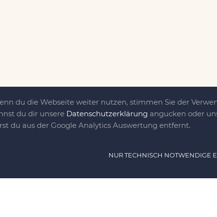
Wenn du die Webseite weiter nutzen, stimmen Sie der Verw
nnst du dir unsere
Datenschutzerklärung
angucken oder uns
irst du aus der Google Analytics Auswertung entfernt.
ät ist das, was uns
NUR TECHNISCH NOTWENDIGE 
e DIY-Community für Jung und jung
as sind eine Familie nebst einer gut
n Freunden, die dem DIY verfallen sind.
NAVIG
n, nähen, stricken und kochen wir zu jeder