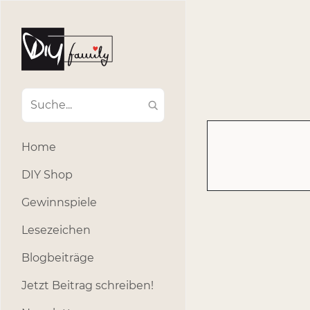
#Ba
#Advent
#Dekoratio
#Einla
#Einhorn
#Geburtstags
#Inklusion
#interna
Home
#k
#Kosmetik
DIY Shop
#Outdoor
#Party
Gewinnspiele
#selber_b
Lesezeichen
#Selbstgemacht
#s
Blogbeiträge
Jetzt Beitrag schreiben!