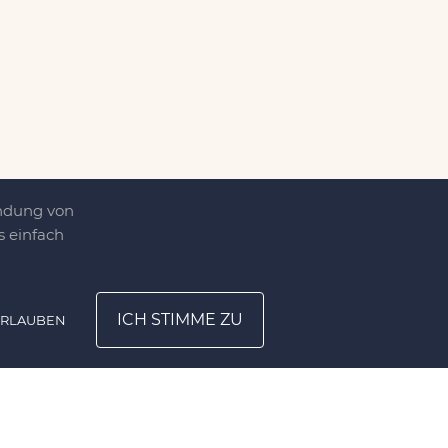
endung von
 einfach
ICH STIMME ZU
ERLAUBEN
ATION
UNTERNEHMEN