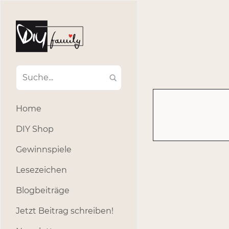
#Ba
#Advent
#Dekoratio
#Einla
#Einhorn
#Geburtstags
#Inklusion
#interna
Home
#k
#Kosmetik
DIY Shop
#Outdoor
#Party
Gewinnspiele
#selber_b
Lesezeichen
#Selbstgemacht
#s
Blogbeiträge
Jetzt Beitrag schreiben!