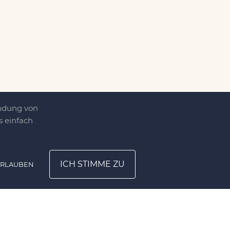
endung von
 einfach
ICH STIMME ZU
ERLAUBEN
ATION
UNTERNEHMEN