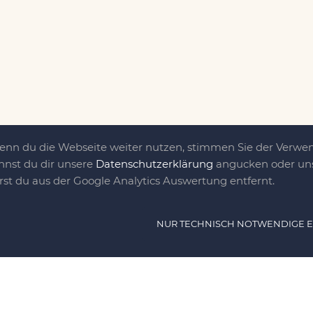
Wenn du die Webseite weiter nutzen, stimmen Sie der Verw
nnst du dir unsere
Datenschutzerklärung
angucken oder uns
irst du aus der Google Analytics Auswertung entfernt.
ät ist das, was uns
NUR TECHNISCH NOTWENDIGE 
e DIY-Community für Jung und jung
as sind eine Familie nebst einer gut
n Freunden, die dem DIY verfallen sind.
NAVIG
n, nähen, stricken und kochen wir zu jeder