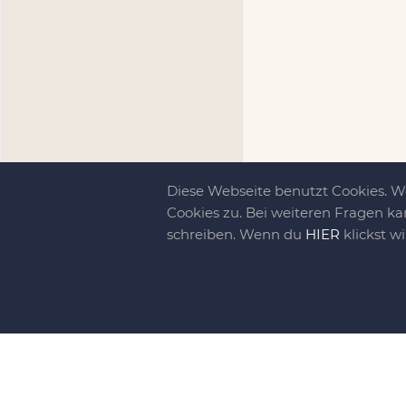
Diese Webseite benutzt Cookies. 
Cookies zu. Bei weiteren Fragen ka
schreiben. Wenn du
HIER
klickst w
Kreativit
bewegt!
DIY-family ist di
gebliebene. Wir, d
gelaunten Schar vo
So basteln, werkel