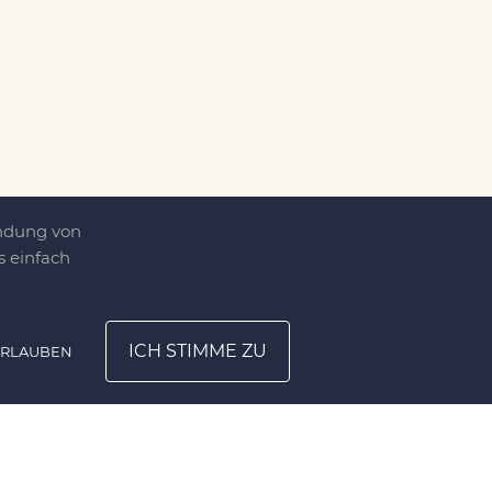
endung von
 einfach
ICH STIMME ZU
ERLAUBEN
ATION
UNTERNEHMEN