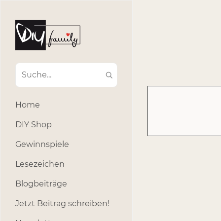
#Ba
#Advent
#Dekoratio
#Einla
#Einhorn
#Geburtstags
#Inklusion
#interna
Home
#k
#Kosmetik
DIY Shop
#Outdoor
#Party
Gewinnspiele
#selber_b
Lesezeichen
#Selbstgemacht
#s
Blogbeiträge
Jetzt Beitrag schreiben!