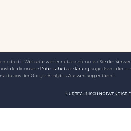
Wenn du die Webseite weiter nutzen, stimmen Sie der Verw
nnst du dir unsere
Datenschutzerklärung
angucken oder uns
irst du aus der Google Analytics Auswertung entfernt.
ät ist das, was uns
NUR TECHNISCH NOTWENDIGE 
e DIY-Community für Jung und jung
as sind eine Familie nebst einer gut
n Freunden, die dem DIY verfallen sind.
NAVIG
n, nähen, stricken und kochen wir zu jeder