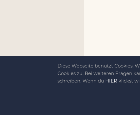
Diese Webseite benutzt Cookies. 
Cookies zu. Bei weiteren Fragen ka
schreiben. Wenn du
HIER
klickst w
Kreativit
bewegt!
DIY-family ist di
gebliebene. Wir, d
gelaunten Schar vo
So basteln, werkel