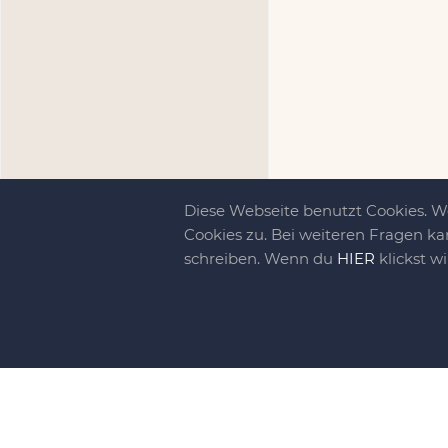
Diese Webseite benutzt Cookies. 
Cookies zu. Bei weiteren Fragen ka
schreiben. Wenn du
HIER
klickst w
Kreativit
bewegt!
DIY-family ist di
gebliebene. Wir, d
gelaunten Schar vo
So basteln, werkel