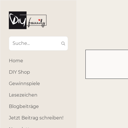
#Ba
#Advent
#Dekoratio
#Einla
#Einhorn
#Geburtstags
#Inklusion
#interna
Home
#k
#Kosmetik
DIY Shop
#Outdoor
#Party
Gewinnspiele
#selber_b
Lesezeichen
#Selbstgemacht
#s
Blogbeiträge
Jetzt Beitrag schreiben!