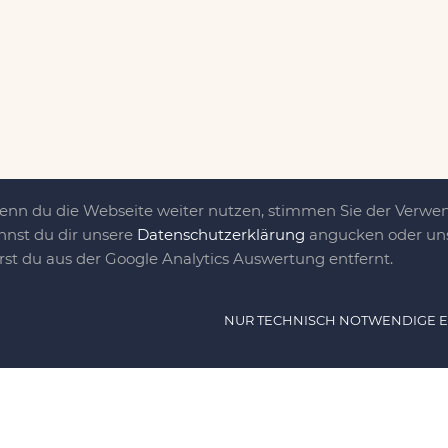
Wenn du die Webseite weiter nutzen, stimmen Sie der Verw
nnst du dir unsere
Datenschutzerklärung
angucken oder uns
irst du aus der Google Analytics Auswertung entfernt.
ät ist das, was uns
NUR TECHNISCH NOTWENDIGE 
e DIY-Community für Jung und jung
as sind eine Familie nebst einer gut
n Freunden, die dem DIY verfallen sind.
NAVIG
n, nähen, stricken und kochen wir zu jeder