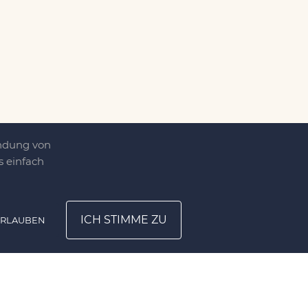
endung von
 einfach
ICH STIMME ZU
ERLAUBEN
ATION
UNTERNEHMEN