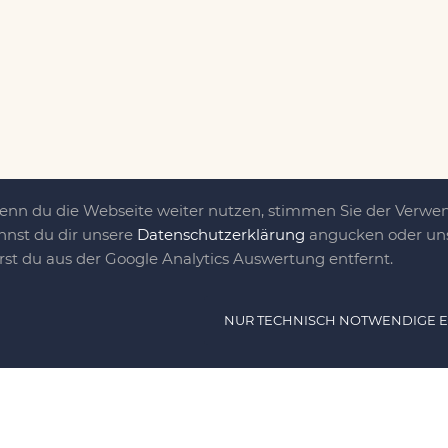
Wenn du die Webseite weiter nutzen, stimmen Sie der Verw
nnst du dir unsere
Datenschutzerklärung
angucken oder uns
irst du aus der Google Analytics Auswertung entfernt.
ät ist das, was uns
NUR TECHNISCH NOTWENDIGE 
e DIY-Community für Jung und jung
as sind eine Familie nebst einer gut
n Freunden, die dem DIY verfallen sind.
NAVIG
n, nähen, stricken und kochen wir zu jeder