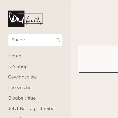
#Ba
#Advent
#Dekoratio
#Einla
#Einhorn
#Geburtstags
#Inklusion
#interna
Home
#k
#Kosmetik
DIY Shop
#Outdoor
#Party
Gewinnspiele
#selber_b
Lesezeichen
#Selbstgemacht
#s
Blogbeiträge
Jetzt Beitrag schreiben!