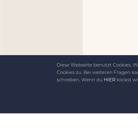
Diese Webseite benutzt Cookies. 
Cookies zu. Bei weiteren Fragen ka
schreiben. Wenn du
HIER
klickst w
Kreativit
bewegt!
DIY-family ist di
gebliebene. Wir, d
gelaunten Schar vo
So basteln, werkel