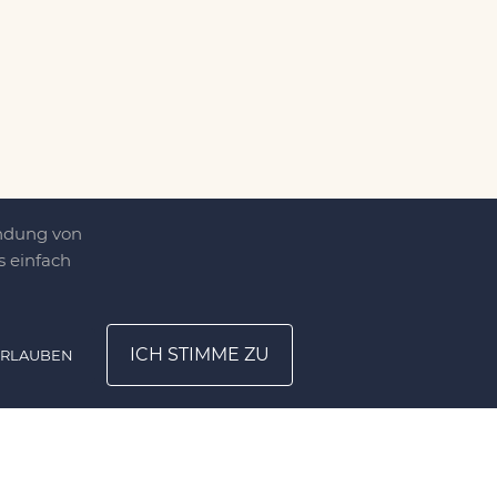
endung von
 einfach
ICH STIMME ZU
ERLAUBEN
ATION
UNTERNEHMEN