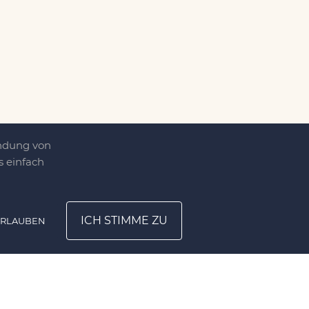
endung von
 einfach
ICH STIMME ZU
ERLAUBEN
ATION
UNTERNEHMEN