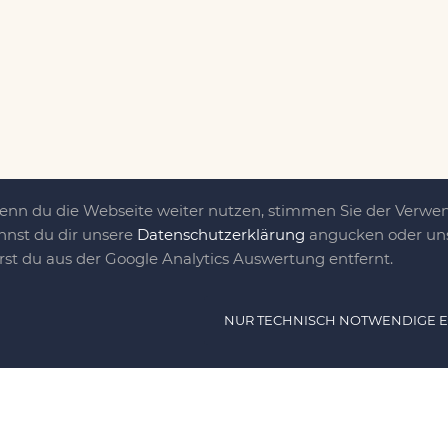
Wenn du die Webseite weiter nutzen, stimmen Sie der Verw
nnst du dir unsere
Datenschutzerklärung
angucken oder uns
irst du aus der Google Analytics Auswertung entfernt.
ät ist das, was uns
NUR TECHNISCH NOTWENDIGE 
e DIY-Community für Jung und jung
as sind eine Familie nebst einer gut
n Freunden, die dem DIY verfallen sind.
NAVIG
n, nähen, stricken und kochen wir zu jeder