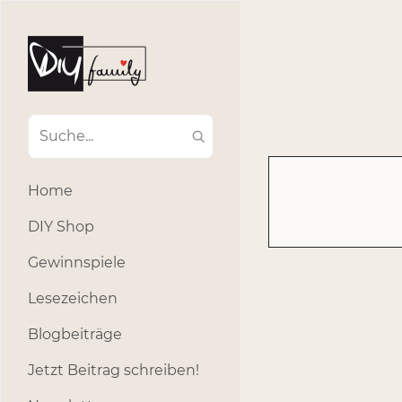
#Ba
#Advent
#Dekoratio
#Einla
#Einhorn
#Geburtstags
#Inklusion
#interna
Home
#k
#Kosmetik
DIY Shop
#Outdoor
#Party
Gewinnspiele
#selber_b
Lesezeichen
#Selbstgemacht
#s
Blogbeiträge
Jetzt Beitrag schreiben!