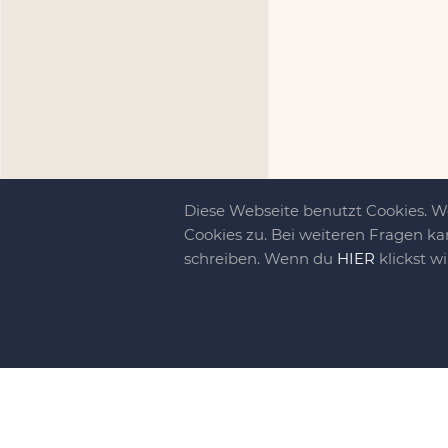
Diese Webseite benutzt Cookies. 
Cookies zu. Bei weiteren Fragen ka
schreiben. Wenn du
HIER
klickst w
Kreativit
bewegt!
DIY-family ist di
gebliebene. Wir, d
gelaunten Schar vo
So basteln, werkel