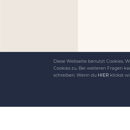
Diese Webseite benutzt Cookies. 
Cookies zu. Bei weiteren Fragen ka
schreiben. Wenn du
HIER
klickst w
Kreativit
bewegt!
DIY-family ist di
gebliebene. Wir, d
gelaunten Schar vo
So basteln, werkel