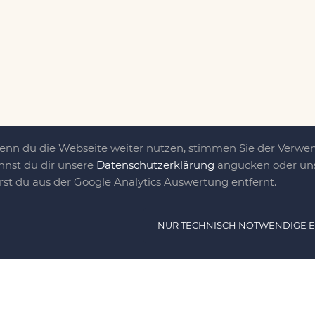
Wenn du die Webseite weiter nutzen, stimmen Sie der Verw
nnst du dir unsere
Datenschutzerklärung
angucken oder uns
irst du aus der Google Analytics Auswertung entfernt.
ät ist das, was uns
NUR TECHNISCH NOTWENDIGE 
e DIY-Community für Jung und jung
as sind eine Familie nebst einer gut
n Freunden, die dem DIY verfallen sind.
NAVIG
n, nähen, stricken und kochen wir zu jeder