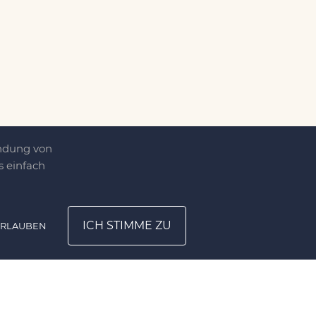
endung von
 einfach
ICH STIMME ZU
ERLAUBEN
ATION
UNTERNEHMEN