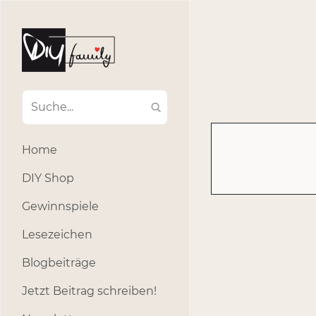
#Ba
#Advent
#Dekoratio
#Einla
#Einhorn
#Geburtstags
#Inklusion
#interna
Home
#k
#Kosmetik
DIY Shop
#Outdoor
#Party
Gewinnspiele
#selber_b
Lesezeichen
#Selbstgemacht
#s
Blogbeiträge
Jetzt Beitrag schreiben!