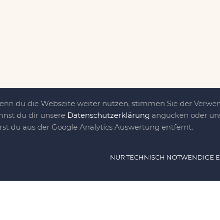
Wenn du die Webseite weiter nutzen, stimmen Sie der Verw
nnst du dir unsere
Datenschutzerklärung
angucken oder uns
irst du aus der Google Analytics Auswertung entfernt.
ät ist das, was uns
NUR TECHNISCH NOTWENDIGE 
e DIY-Community für Jung und jung
as sind eine Familie nebst einer gut
n Freunden, die dem DIY verfallen sind.
NAVIG
n, nähen, stricken und kochen wir zu jeder