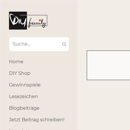
#Ba
#Advent
#Dekoratio
#Einla
#Einhorn
#Geburtstags
#Inklusion
#interna
Home
#k
#Kosmetik
DIY Shop
#Outdoor
#Party
Gewinnspiele
#selber_b
Lesezeichen
#Selbstgemacht
#s
Blogbeiträge
Jetzt Beitrag schreiben!