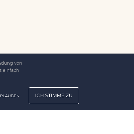
endung von
 einfach
ICH STIMME ZU
ERLAUBEN
ATION
UNTERNEHMEN