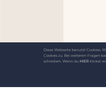
Diese Webseite benutzt Cookies. 
Cookies zu. Bei weiteren Fragen ka
schreiben. Wenn du
HIER
klickst w
Kreativit
bewegt!
DIY-family ist di
gebliebene. Wir, d
gelaunten Schar vo
So basteln, werkel