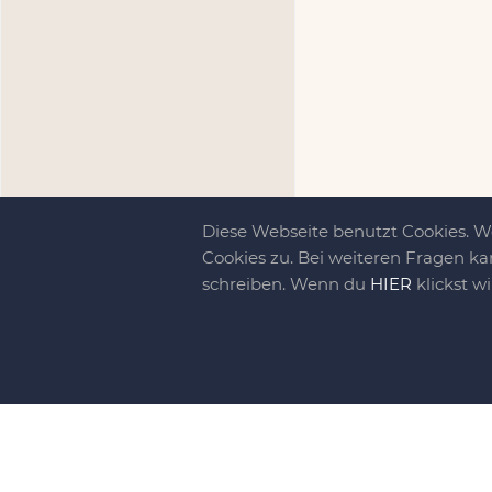
Diese Webseite benutzt Cookies. 
Cookies zu. Bei weiteren Fragen ka
schreiben. Wenn du
HIER
klickst w
Kreativit
bewegt!
DIY-family ist di
gebliebene. Wir, d
gelaunten Schar vo
So basteln, werkel