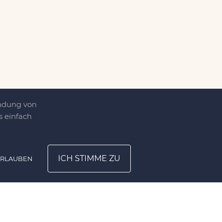
endung von
 einfach
ICH STIMME ZU
ERLAUBEN
ATION
UNTERNEHMEN