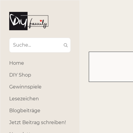
#Ba
#Advent
#Dekoratio
#Einla
#Einhorn
#Geburtstags
#Inklusion
#interna
Home
#k
#Kosmetik
DIY Shop
#Outdoor
#Party
Gewinnspiele
#selber_b
Lesezeichen
#Selbstgemacht
#s
Blogbeiträge
Jetzt Beitrag schreiben!