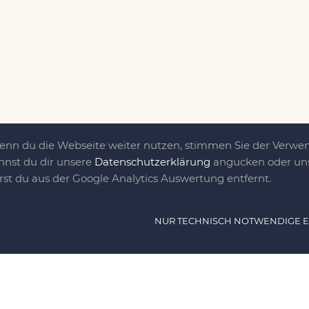
Wenn du die Webseite weiter nutzen, stimmen Sie der Verw
nnst du dir unsere
Datenschutzerklärung
angucken oder uns
irst du aus der Google Analytics Auswertung entfernt.
ät ist das, was uns
NUR TECHNISCH NOTWENDIGE 
e DIY-Community für Jung und jung
as sind eine Familie nebst einer gut
n Freunden, die dem DIY verfallen sind.
NAVIG
n, nähen, stricken und kochen wir zu jeder