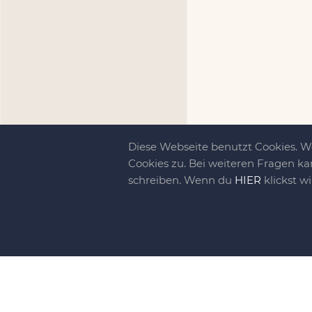
Diese Webseite benutzt Cookies. 
Cookies zu. Bei weiteren Fragen ka
schreiben. Wenn du
HIER
klickst w
Kreativit
bewegt!
DIY-family ist di
gebliebene. Wir, d
gelaunten Schar vo
So basteln, werkel