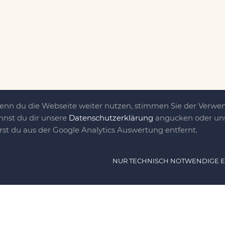
Wenn du die Webseite weiter nutzen, stimmen Sie der Verw
nnst du dir unsere
Datenschutzerklärung
angucken oder uns
irst du aus der Google Analytics Auswertung entfernt.
ät ist das, was uns
NUR TECHNISCH NOTWENDIGE 
e DIY-Community für Jung und jung
as sind eine Familie nebst einer gut
n Freunden, die dem DIY verfallen sind.
NAVIG
n, nähen, stricken und kochen wir zu jeder