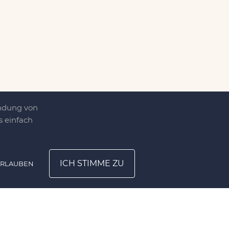
endung von
 einfach
ICH STIMME ZU
ERLAUBEN
ATION
UNTERNEHMEN