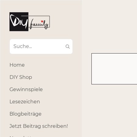
#Ba
#Advent
#Dekoratio
#Einla
#Einhorn
#Geburtstags
#Inklusion
#interna
Home
#k
#Kosmetik
DIY Shop
#Outdoor
#Party
Gewinnspiele
#selber_b
Lesezeichen
#Selbstgemacht
#s
Blogbeiträge
Jetzt Beitrag schreiben!