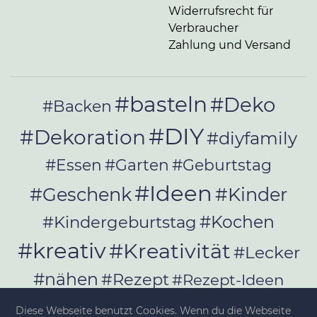
Widerrufsrecht für
Verbraucher
Zahlung und Versand
#basteln
#Deko
#Backen
#DIY
#Dekoration
#diyfamily
#Essen
#Garten
#Geburtstag
#Ideen
#Geschenk
#Kinder
#Kochen
#Kindergeburtstag
#kreativ
#Kreativität
#Lecker
#nähen
#Rezept
#Rezept-Ideen
#Rezepte
#selber_bauen
Diese Webseite benutzt Cookies. Wenn du die Webseite