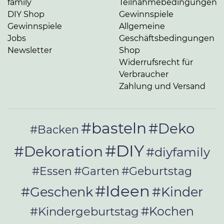
family
Teilnahmebedingungen
DIY Shop
Gewinnspiele
Gewinnspiele
Allgemeine
Jobs
Geschäftsbedingungen
Newsletter
Shop
Widerrufsrecht für
Verbraucher
Zahlung und Versand
#basteln
#Deko
#Backen
#DIY
#Dekoration
#diyfamily
#Essen
#Garten
#Geburtstag
#Ideen
#Geschenk
#Kinder
#Kochen
#Kindergeburtstag