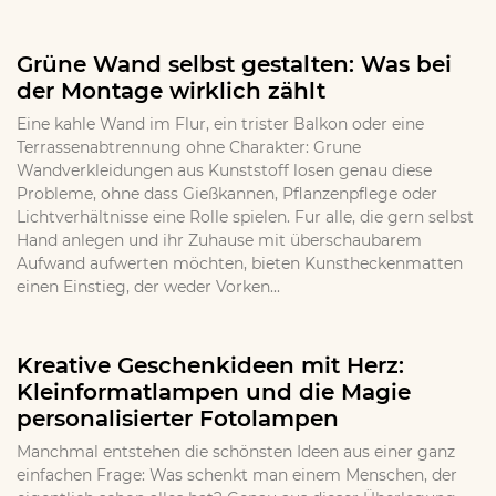
Grüne Wand selbst gestalten: Was bei
der Montage wirklich zählt
Eine kahle Wand im Flur, ein trister Balkon oder eine
Terrassenabtrennung ohne Charakter: Grune
Wandverkleidungen aus Kunststoff losen genau diese
Probleme, ohne dass Gießkannen, Pflanzenpflege oder
Lichtverhältnisse eine Rolle spielen. Fur alle, die gern selbst
Hand anlegen und ihr Zuhause mit überschaubarem
Aufwand aufwerten möchten, bieten Kunstheckenmatten
einen Einstieg, der weder Vorken...
Kreative Geschenkideen mit Herz:
Kleinformatlampen und die Magie
personalisierter Fotolampen
Manchmal entstehen die schönsten Ideen aus einer ganz
einfachen Frage: Was schenkt man einem Menschen, der