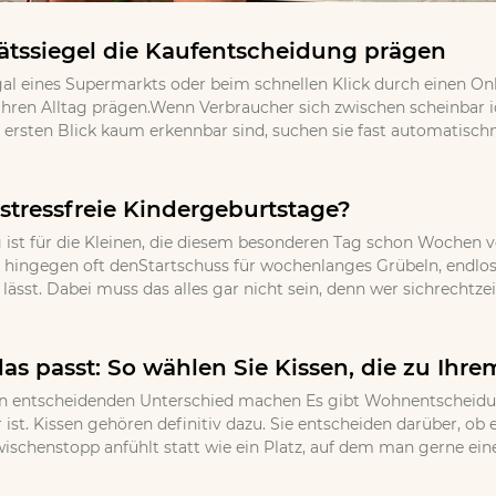
tssiegel die Kaufentscheidung prägen
gal eines Supermarkts oder beim schnellen Klick durch einen Onl
ihren Alltag prägen.Wenn Verbraucher sich zwischen scheinbar
ersten Blick kaum erkennbar sind, suchen sie fast automatischna
stressfreie Kindergeburtstage?
 ist für die Kleinen, die diesem besonderen Tag schon Wochen v
 hingegen oft denStartschuss für wochenlanges Grübeln, endloses
ässt. Dabei muss das alles gar nicht sein, denn wer sichrechtzei
as passt: So wählen Sie Kissen, die zu Ihr
 entscheidenden Unterschied machen Es gibt Wohnentscheidungen
 ist. Kissen gehören definitiv dazu. Sie entscheiden darüber, o
wischenstopp anfühlt statt wie ein Platz, auf dem man gerne eine 