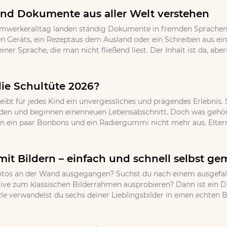
nd Dokumente aus aller Welt verstehen
imwerkeralltag landen ständig Dokumente in fremden Sprachen 
 Geräts, ein Rezeptaus dem Ausland oder ein Schreiben aus ei
einer Sprache, die man nicht fließend liest. Der Inhalt ist da, 
die Schultüte 2026?
eibt für jedes Kind ein unvergessliches und prägendes Erlebnis.
den und beginnen einenneuen Lebensabschnitt. Doch was gehört 
en ein paar Bonbons und ein Radiergummi nicht mehr aus. Eltern,
mit Bildern – einfach und schnell selbst g
r Fotos an der Wand ausgegangen? Suchst du nach einem ausgef
ative zum klassischen Bilderrahmen ausprobieren? Dann ist ein 
 verwandelst du sechs deiner Lieblingsbilder in einen echten Bli