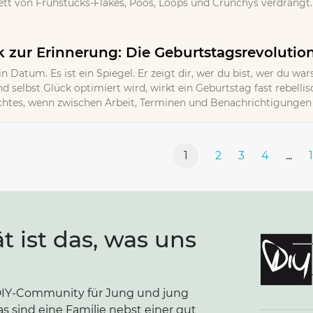
t von Frühstücks-Flakes, Poos, Loops und Crunchys verdrängt. 
zur Erinnerung: Die Geburtstagsrevolutio
in Datum. Es ist ein Spiegel. Er zeigt dir, wer du bist, wer du wa
d selbst Glück optimiert wird, wirkt ein Geburtstag fast rebellisc
Echtes, wenn zwischen Arbeit, Terminen und Benachrichtigungen k
1
2
3
4
...
ät ist das, was uns
e DIY-Community für Jung und jung
as sind eine Familie nebst einer gut