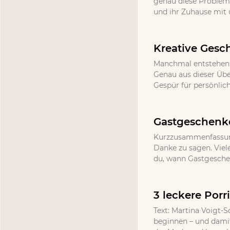
genau diese Probleme,
und ihr Zuhause mit
Kreative Gesc
Manchmal entstehen d
Genau aus dieser Üb
Gespür für persönlic
Gastgeschenke
Kurzzusammenfassung
Danke zu sagen. Viel
du, wann Gastgeschenk
3 leckere Por
Text: Martina Voigt-S
beginnen – und damit 