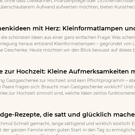
 ohne dass Gießkannen, Pflanzenpflege oder Lichtverhältnisse ei
 überschaubarem Aufwand aufwerten möchten, bieten Kunsthecke
henkideen mit Herz: Kleinformatlampen und
ie schönsten Ideen aus einer ganz einfachen Frage: Was schen
erlegung heraus entstand Kleinformatlampen – gegründet von L
he Geschenke. Heute möchten wir den Blick bewusst auf dieses be
 zur Hochzeit: Kleine Aufmerksamkeiten 
 Gastgeschenke zur Hochzeit sind kein Pflichtprogramm – aber
e Paare fragen sich: Braucht man Gastgeschenke wirklich? Und 
e zur Hochzeit sinnvoll sind, welche Ideen zeitlos funktioniere
ridge-Rezepte, die satt und glücklich mach
chmid Schnell gemacht, lange sättigend und wirklich köstlich: E
der ganzen Familie einen guten Start in den Tag zu ermöglichen.