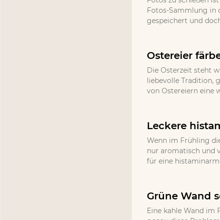
Fotos zu schießen ist
Fotos-Sammlung in d
gespeichert und doch
Ostereier färb
Die Osterzeit steht w
liebevolle Tradition
von Ostereiern eine 
Leckere hista
Wenn im Frühling die
nur aromatisch und v
für eine histaminarm
Grüne Wand se
Eine kahle Wand im F