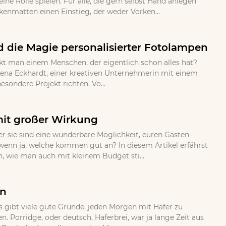
ne Rolle spielen. Fur alle, die gern selbst Hand anlegen
nmatten einen Einstieg, der weder Vorken...
 die Magie personalisierter Fotolampen
kt man einem Menschen, der eigentlich schon alles hat?
ena Eckhardt, einer kreativen Unternehmerin mit einem
sondere Projekt richten. Vo...
mit großer Wirkung
 sie sind eine wunderbare Möglichkeit, euren Gästen
wenn ja, welche kommen gut an? In diesem Artikel erfährst
n, wie man auch mit kleinem Budget sti...
en
s gibt viele gute Gründe, jeden Morgen mit Hafer zu
 Porridge, oder deutsch, Haferbrei, war ja lange Zeit aus