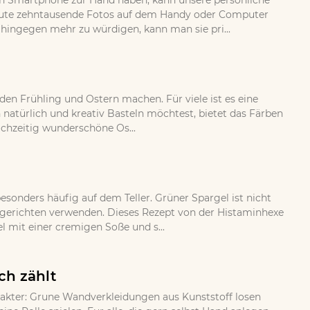
 ein Smartphone zur Hand haben, kann unsere persönliche
eute zehntausende Fotos auf dem Handy oder Computer
 hingegen mehr zu würdigen, kann man sie pri...
 den Frühling und Ostern machen. Für viele ist es eine
 natürlich und kreativ Basteln möchtest, bietet das Färben
ichzeitig wunderschöne Os...
esonders häufig auf dem Teller. Grüner Spargel ist nicht
gsgerichten verwenden. Dieses Rezept von der Histaminhexe
 mit einer cremigen Soße und s...
ch zählt
rakter: Grune Wandverkleidungen aus Kunststoff losen