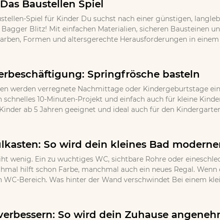
 Das Baustellen Spiel
stellen-Spiel für Kinder Du suchst nach einer günstigen, langle
l Bagger Blitz! Mit einfachen Materialien, sicheren Bausteinen 
Farben, Formen und altersgerechte Herausforderungen in einem k
erbeschäftigung: Springfrösche basteln
en werden verregnete Nachmittage oder Kindergeburtstage ein u
in schnelles 10-Minuten-Projekt und einfach auch für kleine Kind
Kinder ab 5 Jahren geeignet und ideal auch für den Kindergarten
lkasten: So wird dein kleines Bad moderner
iht wenig. Ein zu wuchtiges WC, sichtbare Rohre oder eineschlec
nchmal hilft schon Farbe, manchmal auch ein neues Regal. Wenn d
n WC-Bereich. Was hinter der Wand verschwindet Bei einem klein
erbessern: So wird dein Zuhause angeneh