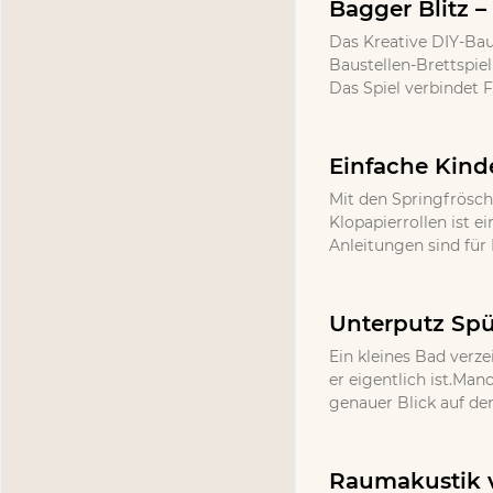
Bagger Blitz –
Das Kreative DIY-Bau
Baustellen-Brettspie
Das Spiel verbindet 
Einfache Kind
Mit den Springfrösch
Klopapierrollen ist e
Anleitungen sind für 
Unterputz Spü
Ein kleines Bad verze
er eigentlich ist.Ma
genauer Blick auf de
Raumakustik v