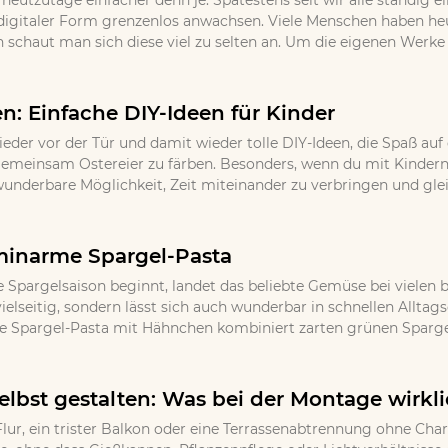
 heutzutage einfacher denn je. Spätestens seit wir alle ständig
igitaler Form grenzenlos anwachsen. Viele Menschen haben h
 schaut man sich diese viel zu selten an. Um die eigenen Werke
en: Einfache DIY-Ideen für Kinder
ieder vor der Tür und damit wieder tolle DIY-Ideen, die Spaß auf
, gemeinsam Ostereier zu färben. Besonders, wenn du mit Kindern
wunderbare Möglichkeit, Zeit miteinander zu verbringen und gle
minarme Spargel-Pasta
 Spargelsaison beginnt, landet das beliebte Gemüse bei vielen b
ielseitig, sondern lässt sich auch wunderbar in schnellen Allta
e Spargel-Pasta mit Hähnchen kombiniert zarten grünen Spargel
lbst gestalten: Was bei der Montage wirkli
lur, ein trister Balkon oder eine Terrassenabtrennung ohne Cha