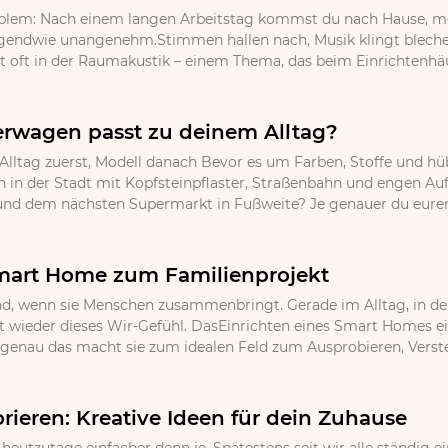
oblem: Nach einem langen Arbeitstag kommst du nach Hause, m
endwie unangenehm.Stimmen hallen nach, Musik klingt blechern
t oft in der Raumakustik – einem Thema, das beim Einrichtenhäufi
rwagen passt zu deinem Alltag?
: Alltag zuerst, Modell danach Bevor es um Farben, Stoffe und hüb
en in der Stadt mit Kopfsteinpflaster, Straßenbahn und engen Au
d dem nächsten Supermarkt in Fußweite? Je genauer du euren t
mart Home zum Familienprojekt
d, wenn sie Menschen zusammenbringt. Gerade im Alltag, in dem 
wieder dieses Wir-Gefühl. DasEinrichten eines Smart Homes eign
r genau das macht sie zum idealen Feld zum Ausprobieren, Vers
rieren: Kreative Ideen für dein Zuhause