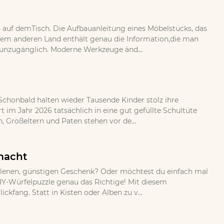
auf demTisch. Die Aufbauanleitung eines Möbelstücks, das
nem anderen Land enthält genau die Information,die man
aberunzugänglich. Moderne Werkzeuge änd...
 Schonbald halten wieder Tausende Kinder stolz ihre
im Jahr 2026 tatsächlich in eine gut gefüllte Schultüte
 Großeltern und Paten stehen vor de...
emacht
allenen, günstigen Geschenk? Oder möchtest du einfach mal
DIY-Würfelpuzzle genau das Richtige! Mit diesem
ckfang. Statt in Kisten oder Alben zu v...