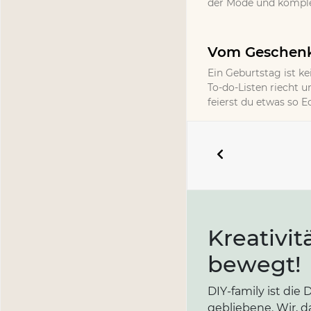
der Mode und komplet
Vom Geschenk 
Ein Geburtstag ist ke
To-do-Listen riecht un
feierst du etwas so 
Kreativit
bewegt!
DIY-family ist di
gebliebene. Wir, d