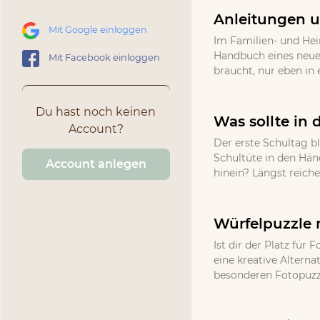
Anleitungen u
Mit Google einloggen
Im Familien- und He
Handbuch eines neuen
Mit Facebook einloggen
braucht, nur eben in 
Du hast noch keinen
Was sollte in 
Account?
Der erste Schultag bl
Schultüte in den Hän
Account anlegen
hinein? Längst reich
Würfelpuzzle 
Ist dir der Platz fü
eine kreative Altern
besonderen Fotopuzzle