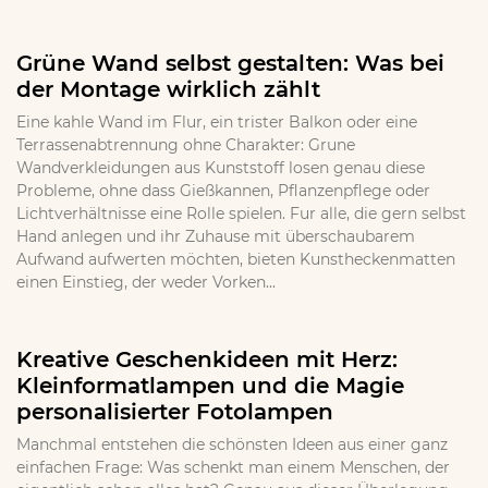
Grüne Wand selbst gestalten: Was bei
der Montage wirklich zählt
Eine kahle Wand im Flur, ein trister Balkon oder eine
Terrassenabtrennung ohne Charakter: Grune
Wandverkleidungen aus Kunststoff losen genau diese
Probleme, ohne dass Gießkannen, Pflanzenpflege oder
Lichtverhältnisse eine Rolle spielen. Fur alle, die gern selbst
Hand anlegen und ihr Zuhause mit überschaubarem
Aufwand aufwerten möchten, bieten Kunstheckenmatten
einen Einstieg, der weder Vorken...
Kreative Geschenkideen mit Herz:
Kleinformatlampen und die Magie
personalisierter Fotolampen
Manchmal entstehen die schönsten Ideen aus einer ganz
einfachen Frage: Was schenkt man einem Menschen, der