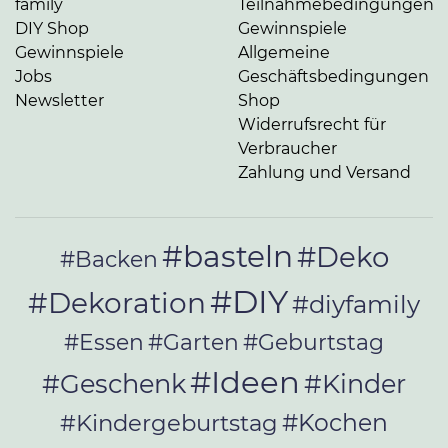
family
Teilnahmebedingungen
DIY Shop
Gewinnspiele
Gewinnspiele
Allgemeine
Jobs
Geschäftsbedingungen
Newsletter
Shop
Widerrufsrecht für
Verbraucher
Zahlung und Versand
#basteln
#Deko
#Backen
#DIY
#Dekoration
#diyfamily
#Essen
#Garten
#Geburtstag
#Ideen
#Geschenk
#Kinder
#Kochen
#Kindergeburtstag