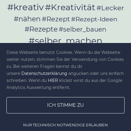
#kreativ
#Kreativität
#Lecker
#nähen
#Rezept
#Rezept-Ideen
#Rezepte
#selber_bauen
#selber_machen
#Selbermachen
Diese Webseite benutzt Cookies. Wenn du die Webseite
#selber_nähen
weiter nutzen, stimmen Sie der Verwendung von Cookies
#Selfmade
#Sommer
#Stoffe
zu. Bei weiteren Fragen kannst du dir
unsere
Datenschutzerklärung
angucken oder uns einfach
#Werkeln
#Upcycling
schreiben. Wenn du
HIER
klickst wirst du aus der Google
Analytics Auswertung entfernt.
ICH STIMME ZU
© diy-family.com - Deine DIY-Welt
NUR TECHNISCH NOTWENDIGE ERLAUBEN
Home
Gewinnspiele
Lesezeichen
DIY Shop