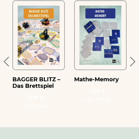
e
BAGGER BLITZ –
Mathe-Memory
Das Brettspiel
1.99 €
3.99 €
inkl. MwSt.
inkl. MwSt.