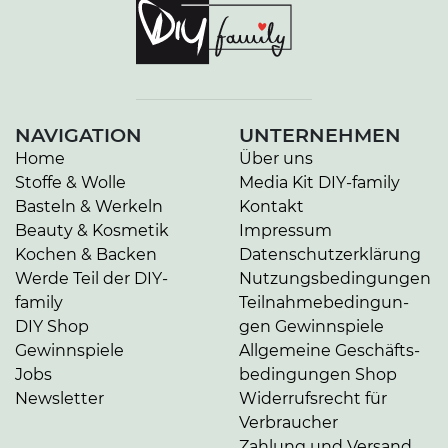
NAVIGATION
UNTERNEHMEN
Home
Über uns
Stoffe & Wolle
Media Kit DIY-family
Basteln & Werkeln
Kontakt
Beauty & Kosmetik
Impressum
Kochen & Backen
Da­ten­schutz­er­klä­rung
Werde Teil der DIY-
Nut­zungs­be­din­gun­gen
family
Teil­nah­me­be­din­gun­
DIY Shop
gen Gewinnspiele
Gewinnspiele
Allgemeine Ge­schäfts­
Jobs
be­din­gun­gen Shop
Newsletter
Widerrufsrecht für
Verbraucher
Zahlung und Versand