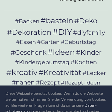
#basteln
#Deko
#Backen
#DIY
#Dekoration
#diyfamily
#Essen
#Garten
#Geburtstag
#Ideen
#Geschenk
#Kinder
#Kochen
#Kindergeburtstag
#kreativ
#Kreativität
#Lecker
#nähen
#Rezept
#Rezept-Ideen
#Rezepte
#selber_bauen
Diese Webseite benutzt Cookies. Wenn du die Webseite
#selber_machen
weiter nutzen, stimmen Sie der Verwendung von Cookies
zu. Bei weiteren Fragen kannst du dir unsere
Da­ten­
schutz­er­klä­rung
angucken oder uns einfach schreiben.