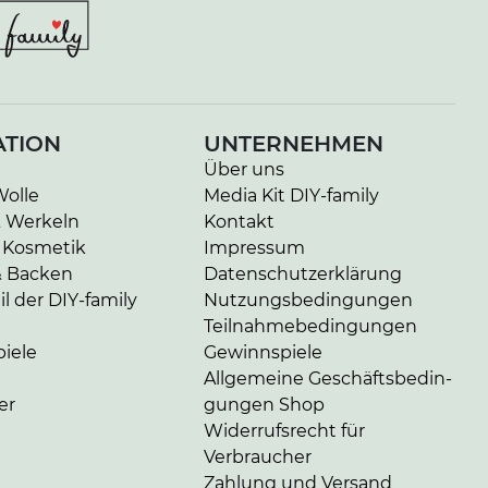
ATION
UNTERNEHMEN
Über uns
Wolle
Media Kit DIY-family
& Werkeln
Kontakt
 Kosmetik
Impressum
& Backen
Da­ten­schutz­er­klä­rung
l der DIY-family
Nut­zungs­be­din­gun­gen
Teil­nah­me­be­din­gun­gen
iele
Gewinnspiele
Allgemeine Ge­schäfts­be­din­
er
gun­gen Shop
Widerrufsrecht für
Verbraucher
Zahlung und Versand