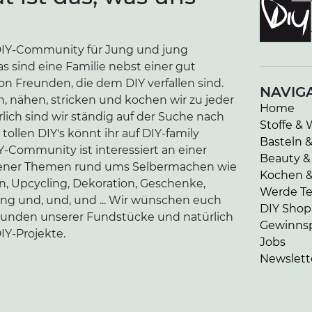
e DIY-Community für Jung und jung
as sind eine Familie nebst einer gut
n Freunden, die dem DIY verfallen sind.
NAVIG
n, nähen, stricken und kochen wir zu jeder
Home
lich sind wir ständig auf der Suche nach
Stoffe & 
tollen DIY's könnt ihr auf DIY-family
Basteln 
-Community ist interessiert an einer
Beauty &
edener Themen rund ums Selbermachen wie
Kochen 
en, Upcycling, Dekoration, Geschenke,
Werde Tei
ung und, und, und ... Wir wünschen euch
DIY Shop
kunden unserer Fundstücke und natürlich
Gewinnsp
IY-Projekte.
Jobs
Newslett