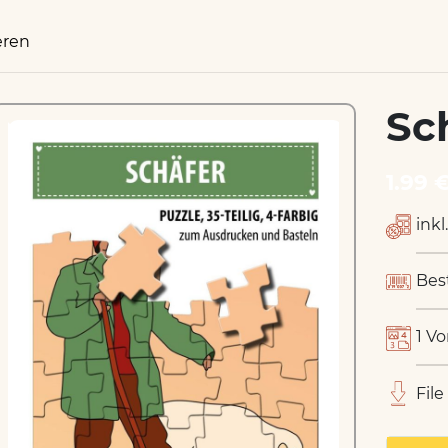
eren
Sc
1.99 
inkl
Bes
1 Vo
File