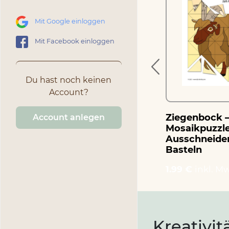
Mähdrescher –
Mosaikpuzzle zum
Mit Google einloggen
Ausschneiden und
Basteln
Mit Facebook einloggen
1.99 €
inkl. MwSt.
Du hast noch keinen
Account?
Ziegenbock 
Account anlegen
Mosaikpuzzl
Ausschneide
Basteln
1.99 €
inkl. Mw
Kreativit