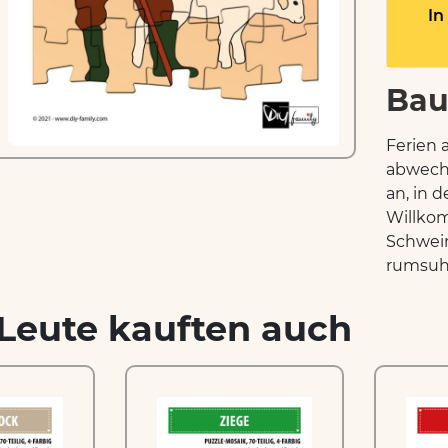
In
Bau
Ferien 
abwechs
an, in 
Willkom
Schwein
rumsuhl
Leute kauften auch