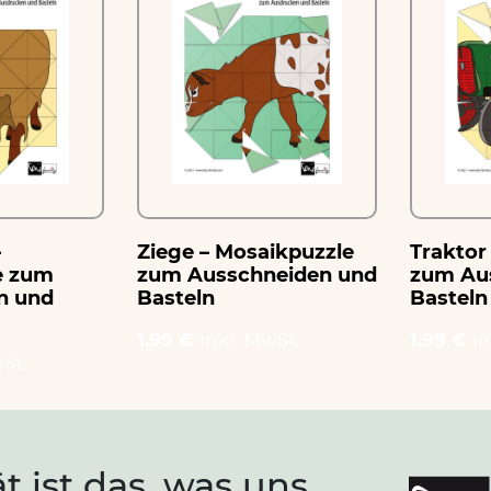
–
Ziege – Mosaikpuzzle
Traktor
e zum
zum Ausschneiden und
zum Au
n und
Basteln
Basteln
1.99 €
inkl. MwSt.
1.99 €
in
St.
ät ist das, was uns