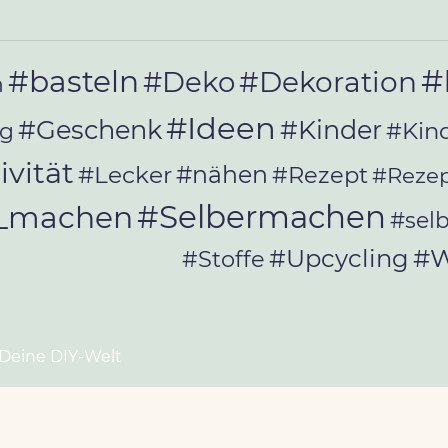
#
#basteln
#Deko
#Dekoration
n
#Ideen
#Geschenk
#Kinder
#Kin
ag
ivität
#Lecker
#nähen
#Rezept
#Rezep
#Selbermachen
r_machen
#sel
#W
#Upcycling
#Stoffe
 Deine DIY-Welt