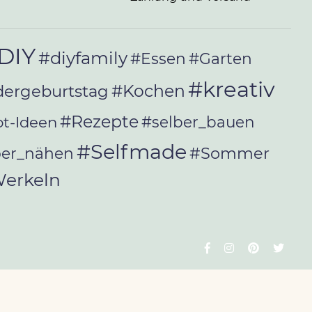
DIY
#diyfamily
#Essen
#Garten
#kreativ
#Kochen
dergeburtstag
#Rezepte
t-Ideen
#selber_bauen
#Selfmade
#Sommer
ber_nähen
erkeln