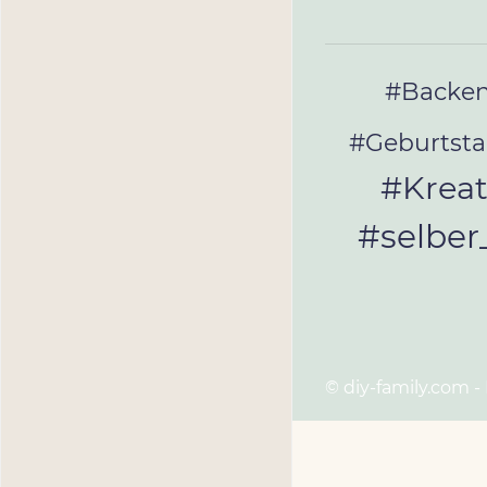
#Backe
#Geburtst
#Kreat
#selbe
© diy-family.com -