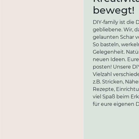
bewegt!
DIY-family ist di
gebliebene. Wir, d
gelaunten Schar vo
So basteln, werkel
Gelegenheit. Natür
neuen Ideen. Eure 
posten! Unsere DIY
Vielzahl verschi
z.B. Stricken, Näh
Rezepte, Einricht
viel Spaß beim Er
für eure eigenen D