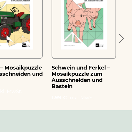
 – Mosaikpuzzle
Schwein und Ferkel –
Sc
sschneiden und
Mosaikpuzzle zum
zu
Ausschneiden und
Ba
Basteln
kl. MwSt.
1.
1.99 €
inkl. MwSt.