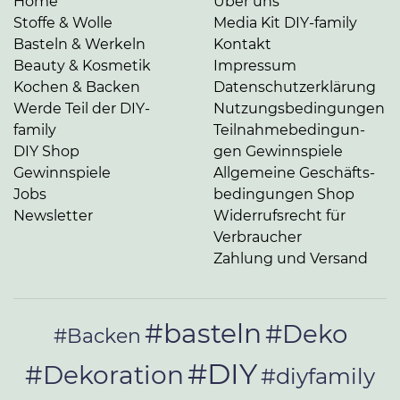
Home
Über uns
Stoffe & Wolle
Media Kit DIY-family
Basteln & Werkeln
Kontakt
Beauty & Kosmetik
Impressum
Kochen & Backen
Da­ten­schutz­er­klä­rung
Werde Teil der DIY-
Nut­zungs­be­din­gun­gen
family
Teil­nah­me­be­din­gun­
DIY Shop
gen Gewinnspiele
Gewinnspiele
Allgemeine Ge­schäfts­
Jobs
be­din­gun­gen Shop
Newsletter
Widerrufsrecht für
Verbraucher
Zahlung und Versand
#basteln
#Deko
#Backen
#DIY
#Dekoration
#diyfamily