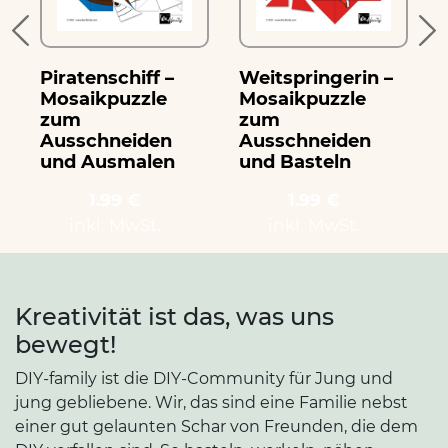
Piratenschiff –
Weitspringerin –
T
Mosaikpuzzle
Mosaikpuzzle
zum
zum
Ausschneiden
Ausschneiden
und Ausmalen
und Basteln
1.99 €
1.99 €
inkl. MwSt.
inkl. MwSt.
Kreativität ist das, was uns
bewegt!
DIY-family ist die DIY-Community für Jung und
jung gebliebene. Wir, das sind eine Familie nebst
einer gut gelaunten Schar von Freunden, die dem