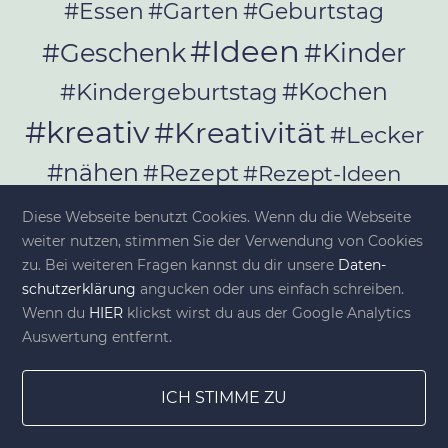
#Essen
#Garten
#Geburtstag
#Ideen
#Geschenk
#Kinder
#Kochen
#Kindergeburtstag
#kreativ
#Kreativität
#Lecker
#nähen
#Rezept
#Rezept-Ideen
#Rezepte
#selber_bauen
Diese Webseite benutzt Cookies. Wenn du die Webseite
#selber_machen
weiter nutzen, stimmen Sie der Verwendung von Cookies
zu. Bei weiteren Fragen kannst du dir unsere
Da­ten­
#Selbermachen
schutz­er­klä­rung
angucken oder uns einfach schreiben.
#selber_nähen
Wenn du
HIER
klickst wirst du aus der Google Analytics
#Selfmade
#Sommer
#Stoffe
Auswertung entfernt.
#Werkeln
#Upcycling
ICH STIMME ZU