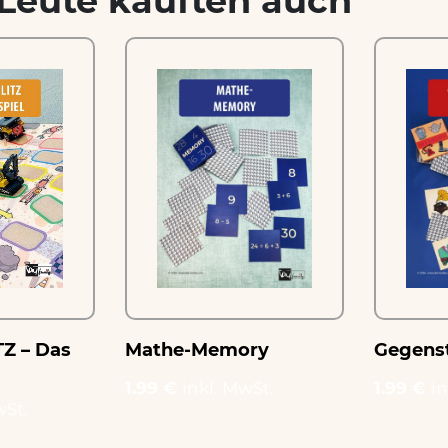
Leute kauften auch
Z – Das
Mathe-Memory
Gegens
1.99 €
inkl. MwSt.
1.99 €
in
wSt.