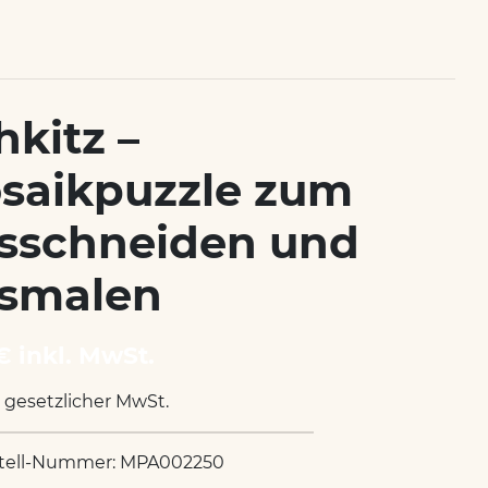
hkitz –
saikpuzzle zum
sschneiden und
smalen
€ inkl. MwSt.
. gesetzlicher MwSt.
tell-Nummer: MPA002250