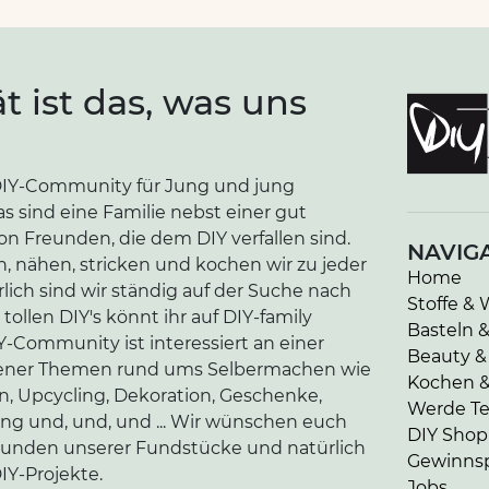
ät ist das, was uns
e DIY-Community für Jung und jung
as sind eine Familie nebst einer gut
n Freunden, die dem DIY verfallen sind.
NAVIG
n, nähen, stricken und kochen wir zu jeder
Home
lich sind wir ständig auf der Suche nach
Stoffe & 
tollen DIY's könnt ihr auf DIY-family
Basteln 
-Community ist interessiert an einer
Beauty &
edener Themen rund ums Selbermachen wie
Kochen 
en, Upcycling, Dekoration, Geschenke,
Werde Tei
ung und, und, und ... Wir wünschen euch
DIY Shop
kunden unserer Fundstücke und natürlich
Gewinnsp
IY-Projekte.
Jobs