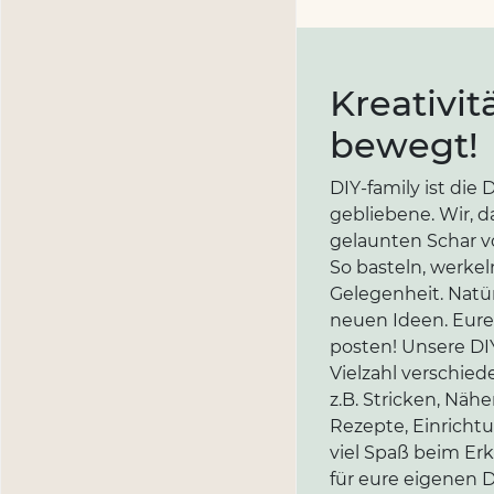
Kreativit
bewegt!
DIY-family ist di
gebliebene. Wir, d
gelaunten Schar vo
So basteln, werkel
Gelegenheit. Natür
neuen Ideen. Eure 
posten! Unsere DIY
Vielzahl verschi
z.B. Stricken, Näh
Rezepte, Einricht
viel Spaß beim Er
für eure eigenen D