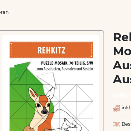
eren
Re
Mo
Au
Au
0.99 
inkl
Bes