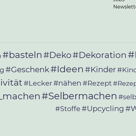
Newslett
#
#basteln
#Deko
#Dekoration
n
#Ideen
#Geschenk
#Kinder
#Kin
ag
ivität
#Lecker
#nähen
#Rezept
#Rezep
#Selbermachen
r_machen
#sel
#W
#Upcycling
#Stoffe