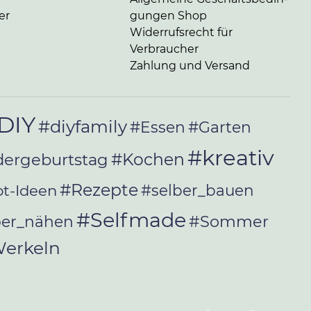
er
gun­gen Shop
Widerrufsrecht für
Verbraucher
Zahlung und Versand
DIY
#diyfamily
#Essen
#Garten
#kreativ
#Kochen
dergeburtstag
#Rezepte
t-Ideen
#selber_bauen
#Selfmade
#Sommer
ber_nähen
erkeln