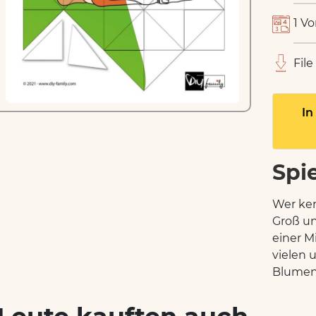
1 Vo
File
In
Spi
Wer ken
Groß un
einer M
vielen 
Blumen 