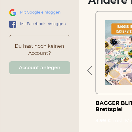
Andere 
Mit Google einloggen
Mit Facebook einloggen
Würfelgespräche –
ives
Gesprächsspiel für
Du hast noch keinen
Senioren
Account?
2.99 €
inkl. MwSt.
Account anlegen
BAGGER BLIT
Brettspiel
3.99 €
inkl. M