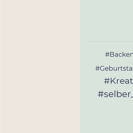
#Backe
#Geburtst
#Kreat
#selbe