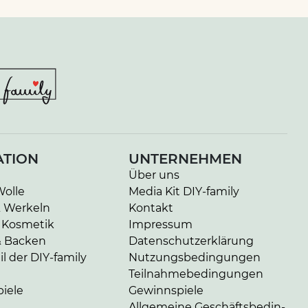
ATION
UNTERNEHMEN
Über uns
Wolle
Media Kit DIY-family
& Werkeln
Kontakt
 Kosmetik
Impressum
& Backen
Da­ten­schutz­er­klä­rung
l der DIY-family
Nut­zungs­be­din­gun­gen
Teil­nah­me­be­din­gun­gen
iele
Gewinnspiele
Allgemeine Ge­schäfts­be­din­