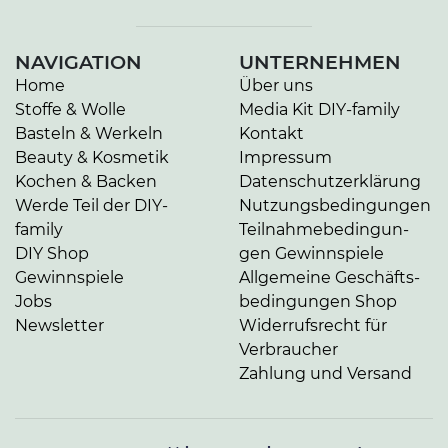
NAVIGATION
UNTERNEHMEN
Home
Über uns
Stoffe & Wolle
Media Kit DIY-family
Basteln & Werkeln
Kontakt
Beauty & Kosmetik
Impressum
Kochen & Backen
Da­ten­schutz­er­klä­rung
Werde Teil der DIY-
Nut­zungs­be­din­gun­gen
family
Teil­nah­me­be­din­gun­
DIY Shop
gen Gewinnspiele
Gewinnspiele
Allgemeine Ge­schäfts­
Jobs
be­din­gun­gen Shop
Newsletter
Widerrufsrecht für
Verbraucher
Zahlung und Versand