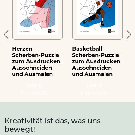
Herzen –
Basketball –
B
Scherben-Puzzle
Scherben-Puzzle
zum Ausdrucken,
zum Ausdrucken,
Ausschneiden
Ausschneiden
und Ausmalen
und Ausmalen
1.99 €
1.99 €
inkl. MwSt.
inkl. MwSt.
Kreativität ist das, was uns
bewegt!