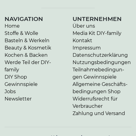
NAVIGATION
UNTERNEHMEN
Home
Über uns
Stoffe & Wolle
Media Kit DIY-family
Basteln & Werkeln
Kontakt
Beauty & Kosmetik
Impressum
Kochen & Backen
Da­ten­schutz­er­klä­rung
Werde Teil der DIY-
Nut­zungs­be­din­gun­gen
family
Teil­nah­me­be­din­gun­
DIY Shop
gen Gewinnspiele
Gewinnspiele
Allgemeine Ge­schäfts­
Jobs
be­din­gun­gen Shop
Newsletter
Widerrufsrecht für
Verbraucher
Zahlung und Versand