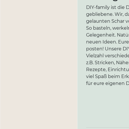
DIY-family ist di
gebliebene. Wir, d
gelaunten Schar vo
So basteln, werkel
Gelegenheit. Natür
neuen Ideen. Eure 
posten! Unsere DIY
Vielzahl verschi
z.B. Stricken, Näh
Rezepte, Einricht
viel Spaß beim Er
für eure eigenen D