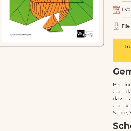
1 Vo
File
In
Ge
Bei ein
auch da
dass es
auch vi
Salate, 
Sch