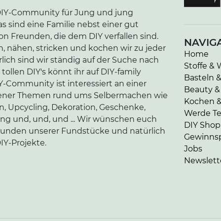
e DIY-Community für Jung und jung
as sind eine Familie nebst einer gut
n Freunden, die dem DIY verfallen sind.
NAVIG
n, nähen, stricken und kochen wir zu jeder
Home
lich sind wir ständig auf der Suche nach
Stoffe & 
tollen DIY's könnt ihr auf DIY-family
Basteln 
-Community ist interessiert an einer
Beauty &
edener Themen rund ums Selbermachen wie
Kochen 
en, Upcycling, Dekoration, Geschenke,
Werde Tei
ung und, und, und ... Wir wünschen euch
DIY Shop
kunden unserer Fundstücke und natürlich
Gewinnsp
IY-Projekte.
Jobs
Newslett