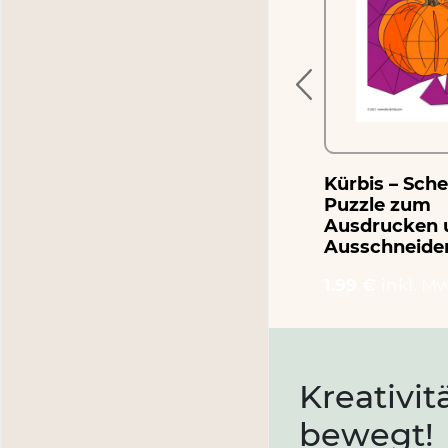
Ausdrucken und
Ausschneiden
1.99 €
inkl. MwSt.
Kürbis – Sch
Puzzle zum
Ausdrucken 
Ausschneide
1.99 €
inkl. Mw
Kreativit
bewegt!