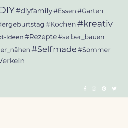
DIY
#diyfamily
#Essen
#Garten
#kreativ
#Kochen
dergeburtstag
#Rezepte
t-Ideen
#selber_bauen
#Selfmade
#Sommer
ber_nähen
erkeln