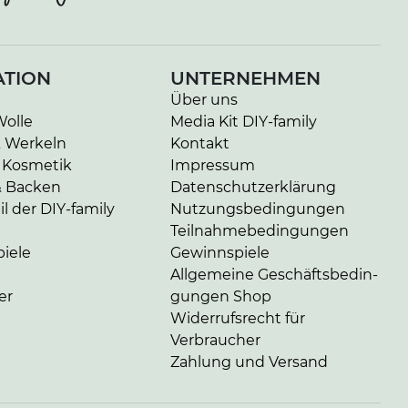
ATION
UNTERNEHMEN
Über uns
Wolle
Media Kit DIY-family
& Werkeln
Kontakt
 Kosmetik
Impressum
& Backen
Da­ten­schutz­er­klä­rung
l der DIY-family
Nut­zungs­be­din­gun­gen
Teil­nah­me­be­din­gun­gen
iele
Gewinnspiele
Allgemeine Ge­schäfts­be­din­
er
gun­gen Shop
Widerrufsrecht für
Verbraucher
Zahlung und Versand