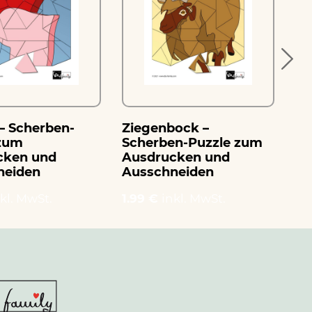
– Scherben-
Ziegenbock –
Zi
 zum
Scherben-Puzzle zum
Pu
cken und
Ausdrucken und
Au
neiden
Ausschneiden
Au
kl. MwSt.
1.99 €
inkl. MwSt.
1.