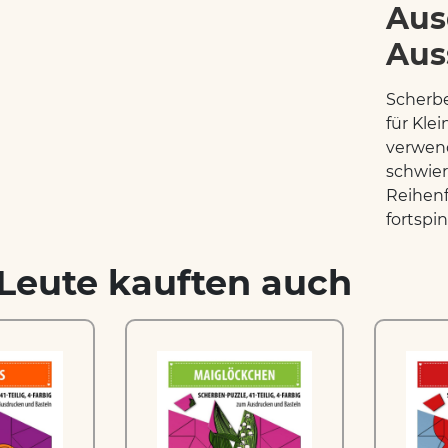
Aus
Aus
Scherbe
für Kle
verwend
schwier
Reihenf
fortspin
Leute kauften auch