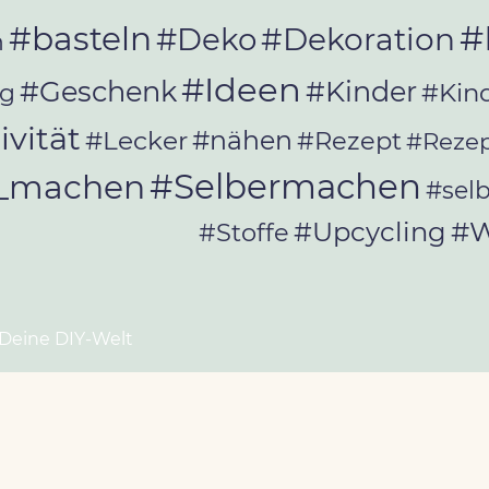
#
#basteln
#Deko
#Dekoration
n
#Ideen
#Geschenk
#Kinder
#Kin
ag
ivität
#Lecker
#nähen
#Rezept
#Rezep
#Selbermachen
r_machen
#sel
#W
#Upcycling
#Stoffe
 Deine DIY-Welt