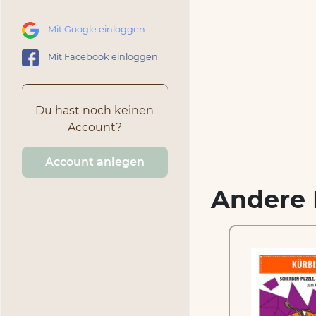
Mit Google einloggen
Mit Facebook einloggen
Du hast noch keinen
Account?
Account anlegen
Andere 
zzle
Wolpertinger –
und
Scherben-Puzzle zum