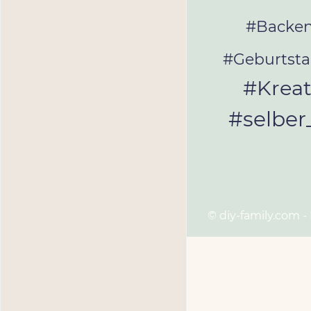
#Backe
#Geburtst
#Kreat
#selbe
© diy-family.com -