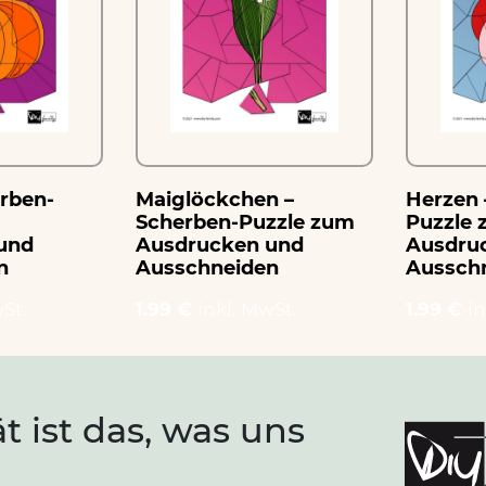
erben-
Maiglöckchen –
Herzen 
Scherben-Puzzle zum
Puzzle
und
Ausdrucken und
Ausdru
n
Ausschneiden
Aussch
St.
1.99 €
inkl. MwSt.
1.99 €
in
ät ist das, was uns