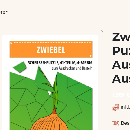
eren
Zw
Pu
Au
Au
1.99 
inkl
Bes