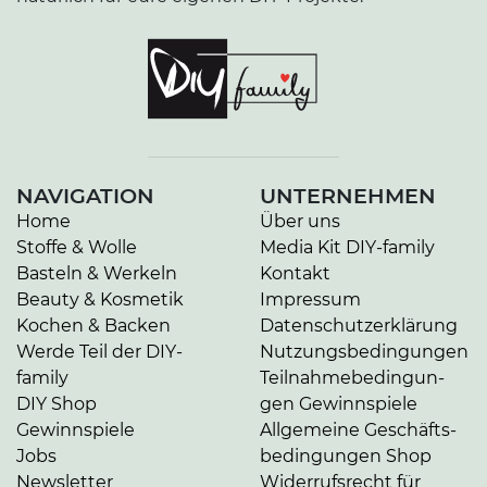
NAVIGATION
UNTERNEHMEN
Home
Über uns
Stoffe & Wolle
Media Kit DIY-family
Basteln & Werkeln
Kontakt
Beauty & Kosmetik
Impressum
Kochen & Backen
Da­ten­schutz­er­klä­rung
Werde Teil der DIY-
Nut­zungs­be­din­gun­gen
family
Teil­nah­me­be­din­gun­
DIY Shop
gen Gewinnspiele
Gewinnspiele
Allgemeine Ge­schäfts­
Jobs
be­din­gun­gen Shop
Newsletter
Widerrufsrecht für