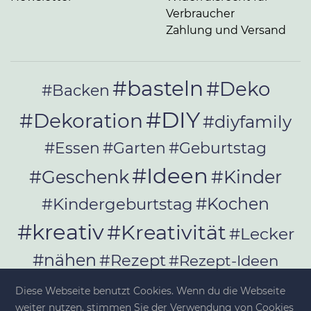
Verbraucher
Zahlung und Versand
#basteln
#Deko
#Backen
#DIY
#Dekoration
#diyfamily
#Essen
#Garten
#Geburtstag
#Ideen
#Geschenk
#Kinder
#Kochen
#Kindergeburtstag
#kreativ
#Kreativität
#Lecker
#nähen
#Rezept
#Rezept-Ideen
#Rezepte
#selber_bauen
Diese Webseite benutzt Cookies. Wenn du die Webseite
weiter nutzen, stimmen Sie der Verwendung von Cookies