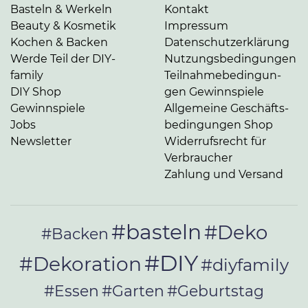
Basteln & Werkeln
Kontakt
Beauty & Kosmetik
Impressum
Kochen & Backen
Da­ten­schutz­er­klä­rung
Werde Teil der DIY-
Nut­zungs­be­din­gun­gen
family
Teil­nah­me­be­din­gun­
DIY Shop
gen Gewinnspiele
Gewinnspiele
Allgemeine Ge­schäfts­
Jobs
be­din­gun­gen Shop
Newsletter
Widerrufsrecht für
Verbraucher
Zahlung und Versand
#basteln
#Deko
#Backen
#DIY
#Dekoration
#diyfamily
#Essen
#Garten
#Geburtstag