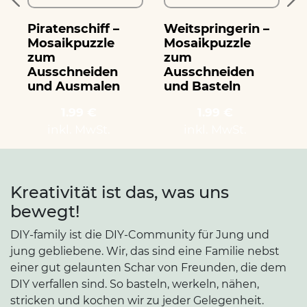
Piratenschiff –
Weitspringerin –
T
Mosaikpuzzle
Mosaikpuzzle
zum
zum
Ausschneiden
Ausschneiden
und Ausmalen
und Basteln
1.99 €
1.99 €
inkl. MwSt.
inkl. MwSt.
Kreativität ist das, was uns
bewegt!
DIY-family ist die DIY-Community für Jung und
jung gebliebene. Wir, das sind eine Familie nebst
einer gut gelaunten Schar von Freunden, die dem
DIY verfallen sind. So basteln, werkeln, nähen,
stricken und kochen wir zu jeder Gelegenheit.