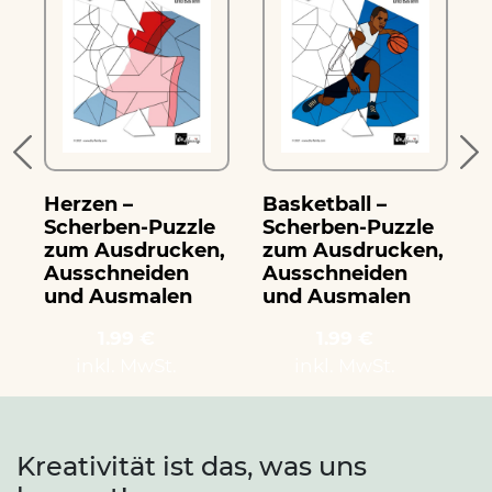
Herzen –
Basketball –
B
Scherben-Puzzle
Scherben-Puzzle
zum Ausdrucken,
zum Ausdrucken,
Ausschneiden
Ausschneiden
und Ausmalen
und Ausmalen
1.99 €
1.99 €
inkl. MwSt.
inkl. MwSt.
Kreativität ist das, was uns