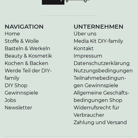
NAVIGATION
UNTERNEHMEN
Home
Über uns
Stoffe & Wolle
Media Kit DIY-family
Basteln & Werkeln
Kontakt
Beauty & Kosmetik
Impressum
Kochen & Backen
Da­ten­schutz­er­klä­rung
Werde Teil der DIY-
Nut­zungs­be­din­gun­gen
family
Teil­nah­me­be­din­gun­
DIY Shop
gen Gewinnspiele
Gewinnspiele
Allgemeine Ge­schäfts­
Jobs
be­din­gun­gen Shop
Newsletter
Widerrufsrecht für
Verbraucher
Zahlung und Versand