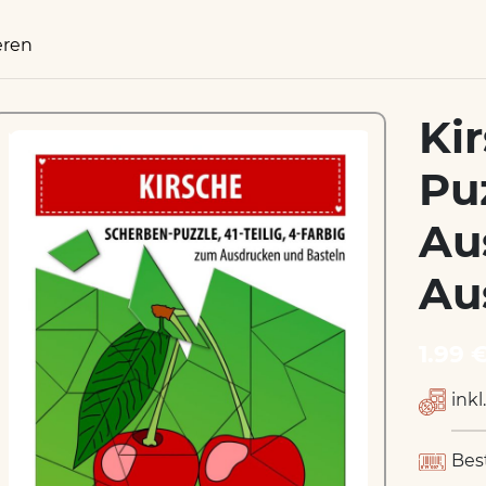
eren
Ki
Pu
Au
Au
1.99 
inkl
Bes