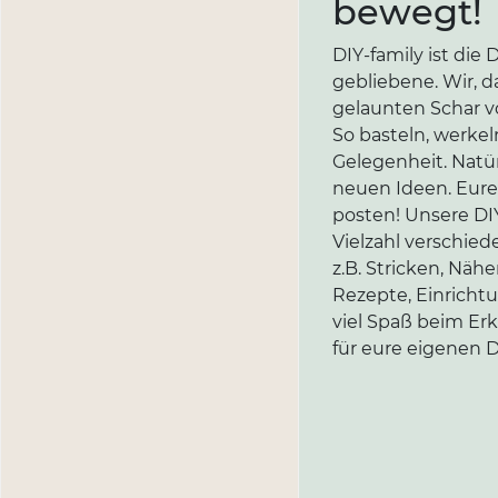
bewegt!
DIY-family ist di
gebliebene. Wir, d
gelaunten Schar vo
So basteln, werkel
Gelegenheit. Natür
neuen Ideen. Eure 
posten! Unsere DIY
Vielzahl verschi
z.B. Stricken, Näh
Rezepte, Einricht
viel Spaß beim Er
für eure eigenen D