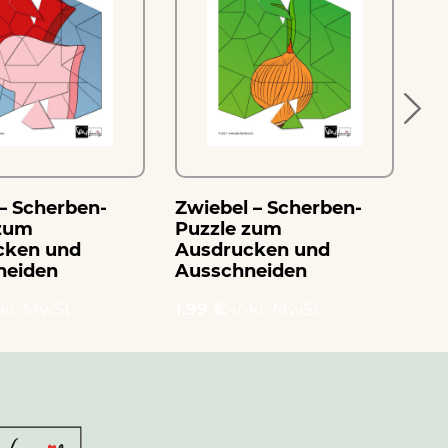
– Scherben-
Zwiebel – Scherben-
Zi
 zum
Puzzle zum
Sc
cken und
Ausdrucken und
Au
neiden
Ausschneiden
Au
kl. MwSt.
1.99 €
inkl. MwSt.
1.