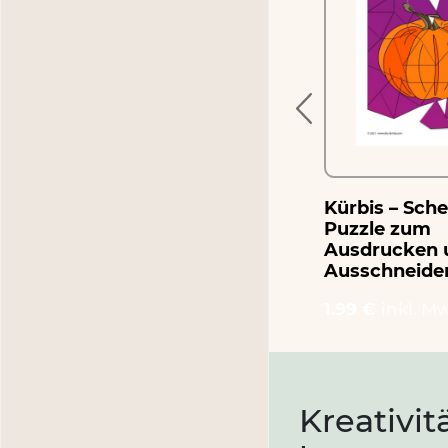
zum
zum Ausdrucken und
Ausschneiden
1.99 €
inkl. MwSt.
Kürbis – Sch
Puzzle zum
Ausdrucken 
Ausschneide
1.99 €
inkl. Mw
Kreativit