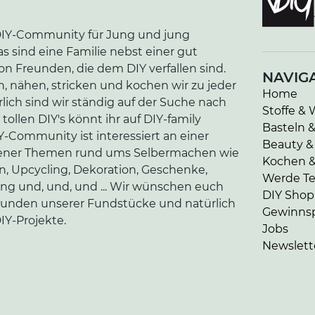
e DIY-Community für Jung und jung
as sind eine Familie nebst einer gut
n Freunden, die dem DIY verfallen sind.
NAVIG
n, nähen, stricken und kochen wir zu jeder
Home
lich sind wir ständig auf der Suche nach
Stoffe & 
tollen DIY's könnt ihr auf DIY-family
Basteln 
-Community ist interessiert an einer
Beauty &
edener Themen rund ums Selbermachen wie
Kochen 
en, Upcycling, Dekoration, Geschenke,
Werde Tei
ung und, und, und ... Wir wünschen euch
DIY Shop
kunden unserer Fundstücke und natürlich
Gewinnsp
IY-Projekte.
Jobs
Newslett