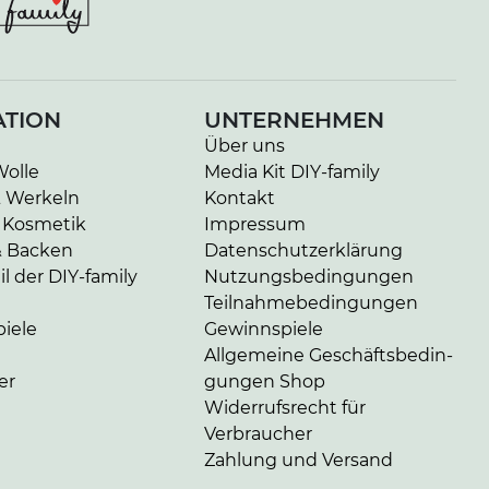
ATION
UNTERNEHMEN
Über uns
Wolle
Media Kit DIY-family
& Werkeln
Kontakt
 Kosmetik
Impressum
& Backen
Da­ten­schutz­er­klä­rung
l der DIY-family
Nut­zungs­be­din­gun­gen
Teil­nah­me­be­din­gun­gen
iele
Gewinnspiele
Allgemeine Ge­schäfts­be­din­
er
gun­gen Shop
Widerrufsrecht für
Verbraucher
Zahlung und Versand