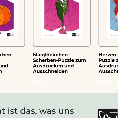
erben-
Maiglöckchen –
Herzen 
Scherben-Puzzle zum
Puzzle
und
Ausdrucken und
Ausdru
n
Ausschneiden
Aussch
St.
1.99 €
inkl. MwSt.
1.99 €
in
ät ist das, was uns