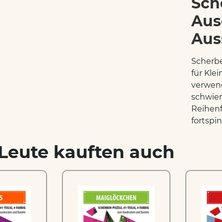
Sch
Aus
Aus
Scherbe
für Kle
verwend
schwier
Reihenf
fortspin
Leute kauften auch