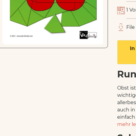
1 Vo
File
In
Run
Obst ist
wichti
allerbe
auch in
einfach
mehr l