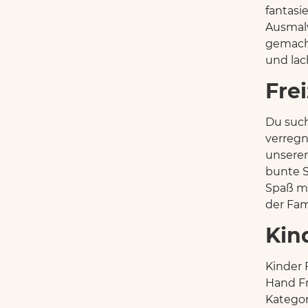
fantasi
Ausmalv
gemacht
und la
Fre
Du such
verreg
unserer
bunte 
Spaß ma
der Fami
Kin
Kinder 
Hand Fr
Kategor