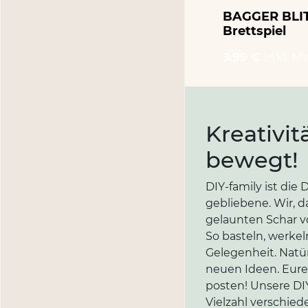
BAGGER BLIT
Brettspiel
3.99 €
inkl. M
Kreativit
bewegt!
DIY-family ist di
gebliebene. Wir, d
gelaunten Schar vo
So basteln, werkel
Gelegenheit. Natür
neuen Ideen. Eure 
posten! Unsere DIY
Vielzahl verschi