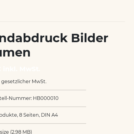
ndabdruck Bilder
umen
€ inkl. MwSt.
. gesetzlicher MwSt.
tell-Nummer: HB000010
rodukte, 8 Seiten, DIN A4
 size (2.98 MB)