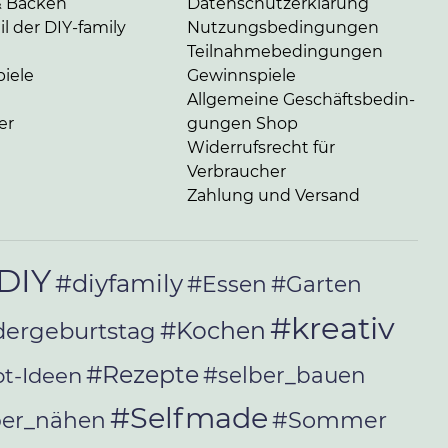
& Backen
Da­ten­schutz­er­klä­rung
l der DIY-family
Nut­zungs­be­din­gun­gen
Teil­nah­me­be­din­gun­gen
iele
Gewinnspiele
Allgemeine Ge­schäfts­be­din­
er
gun­gen Shop
Widerrufsrecht für
Verbraucher
Zahlung und Versand
DIY
#diyfamily
#Essen
#Garten
#kreativ
#Kochen
dergeburtstag
#Rezepte
t-Ideen
#selber_bauen
#Selfmade
#Sommer
ber_nähen