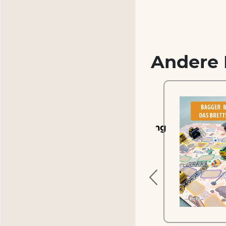
Andere 
ammlung
Ausmalvorlagensammlung
Polizei
1.99 €
inkl. MwSt.