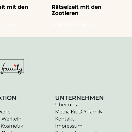
eit mit den
Rätselzeit mit den
Bu
Zootieren
Le
nkl. MwSt.
1.49 €
inkl. MwSt.
1.
ATION
UNTERNEHMEN
Über uns
Wolle
Media Kit DIY-family
& Werkeln
Kontakt
 Kosmetik
Impressum