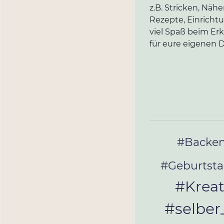
z.B. Stricken, Näh
Rezepte, Einricht
viel Spaß beim Er
für eure eigenen D
#Backe
#Geburtst
#Kreat
#selbe