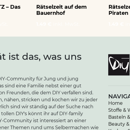
Z – Das
Rätselzeit auf dem
Rätselz
Bauernhof
Piraten
wSt.
1.49 €
inkl. MwSt.
1.49 €
i
ät ist das, was uns
e DIY-Community für Jung und jung
as sind eine Familie nebst einer gut
n Freunden, die dem DIY verfallen sind.
NAVIG
n, nähen, stricken und kochen wir zu jeder
Home
lich sind wir ständig auf der Suche nach
Stoffe & 
tollen DIY's könnt ihr auf DIY-family
Basteln 
-Community ist interessiert an einer
Beauty &
edener Themen rund ums Selbermachen wie