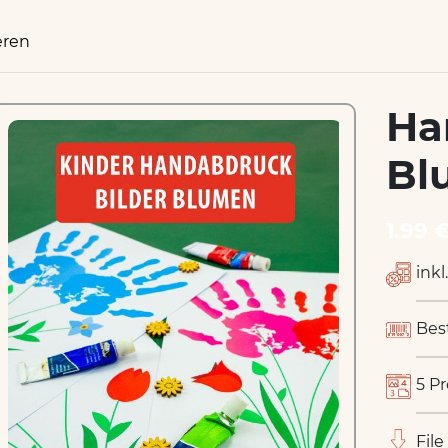
eren
Ha
Bl
1.99 
inkl
Bes
5 P
File