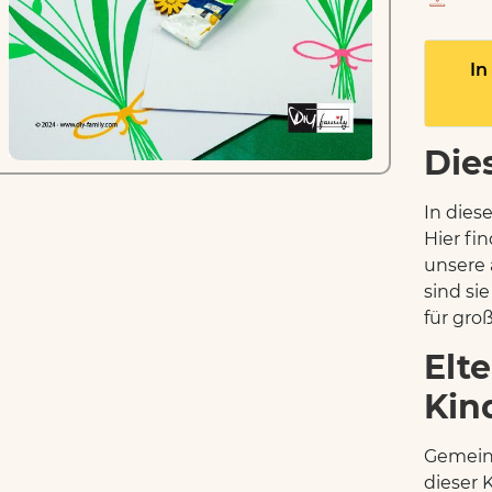
In
Die
In dies
Hier fin
unsere 
sind si
für gro
Elte
Kin
Gemeins
dieser 