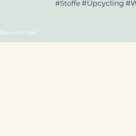
#W
#Upcycling
#Stoffe
 Deine DIY-Welt