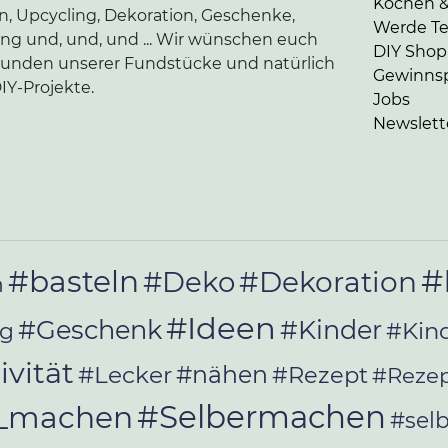
Kochen 
en, Upcycling, Dekoration, Geschenke,
Werde Tei
ung und, und, und ... Wir wünschen euch
DIY Shop
kunden unserer Fundstücke und natürlich
Gewinnsp
IY-Projekte.
Jobs
Newslett
#
#basteln
#Deko
#Dekoration
n
#Ideen
#Geschenk
#Kinder
#Kin
ag
ivität
#Lecker
#nähen
#Rezept
#Rezep
#Selbermachen
r_machen
#sel