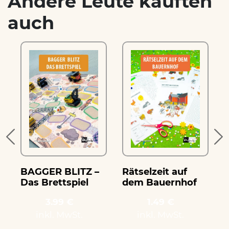
Andere Leute kauften
auch
BAGGER BLITZ –
Rätselzeit auf
R
Das Brettspiel
dem Bauernhof
P
3.99 €
1.49 €
inkl. MwSt.
inkl. MwSt.