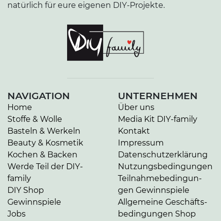
natürlich für eure eigenen DIY-Projekte.
NAVIGATION
UNTERNEHMEN
Home
Über uns
Stoffe & Wolle
Media Kit DIY-family
Basteln & Werkeln
Kontakt
Beauty & Kosmetik
Impressum
Kochen & Backen
Da­ten­schutz­er­klä­rung
Werde Teil der DIY-
Nut­zungs­be­din­gun­gen
family
Teil­nah­me­be­din­gun­
DIY Shop
gen Gewinnspiele
Gewinnspiele
Allgemeine Ge­schäfts­
Jobs
be­din­gun­gen Shop