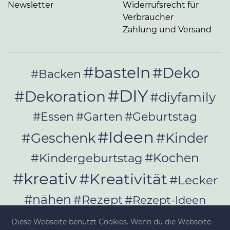
Newsletter
Widerrufsrecht für
Verbraucher
Zahlung und Versand
#basteln
#Deko
#Backen
#DIY
#Dekoration
#diyfamily
#Essen
#Garten
#Geburtstag
#Ideen
#Geschenk
#Kinder
#Kochen
#Kindergeburtstag
#kreativ
#Kreativität
#Lecker
#nähen
#Rezept
#Rezept-Ideen
#Rezepte
#selber_bauen
Diese Webseite benutzt Cookies. Wenn du die Webseite