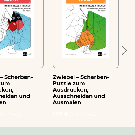
 – Scherben-
Zwiebel – Scherben-
Ze
 zum
Puzzle zum
Sc
cken,
Ausdrucken,
Au
neiden und
Ausschneiden und
Au
en
Ausmalen
Au
kl. MwSt.
1.99 €
inkl. MwSt.
1.