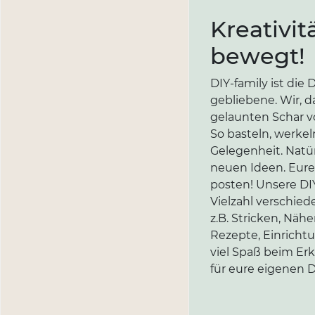
Kreativit
bewegt!
DIY-family ist di
gebliebene. Wir, d
gelaunten Schar vo
So basteln, werkel
Gelegenheit. Natür
neuen Ideen. Eure 
posten! Unsere DIY
Vielzahl verschi
z.B. Stricken, Näh
Rezepte, Einricht
viel Spaß beim Er
für eure eigenen D