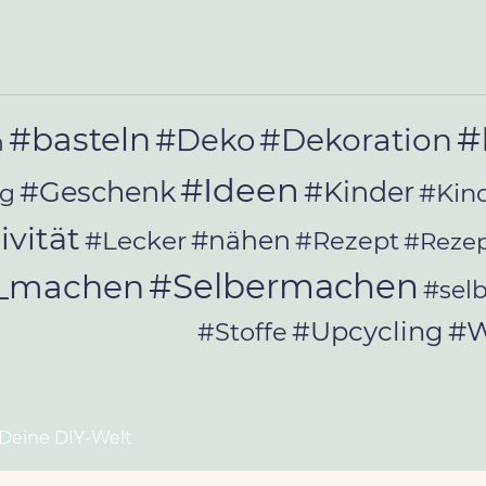
#
#basteln
#Deko
#Dekoration
n
#Ideen
#Geschenk
#Kinder
#Kin
ag
ivität
#Lecker
#nähen
#Rezept
#Rezep
#Selbermachen
r_machen
#sel
#W
#Upcycling
#Stoffe
 Deine DIY-Welt