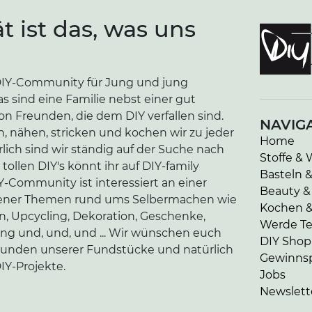
ät ist das, was uns
e DIY-Community für Jung und jung
as sind eine Familie nebst einer gut
n Freunden, die dem DIY verfallen sind.
NAVIG
n, nähen, stricken und kochen wir zu jeder
Home
lich sind wir ständig auf der Suche nach
Stoffe & 
tollen DIY's könnt ihr auf DIY-family
Basteln 
-Community ist interessiert an einer
Beauty &
edener Themen rund ums Selbermachen wie
Kochen 
en, Upcycling, Dekoration, Geschenke,
Werde Tei
ung und, und, und ... Wir wünschen euch
DIY Shop
kunden unserer Fundstücke und natürlich
Gewinnsp
IY-Projekte.
Jobs
Newslett