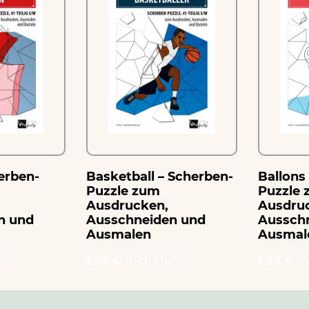
erben-
Basketball – Scherben-
Ballons
Puzzle zum
Puzzle
Ausdrucken,
Ausdru
n und
Ausschneiden und
Aussch
Ausmalen
Ausmal
St.
1.99 €
inkl. MwSt.
1.99 €
in