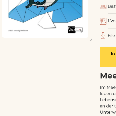
Bes
1 Vo
File
In
Mee
Im Meer
leben u
Lebensr
an der t
Unterwa