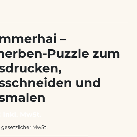
mmerhai –
herben-Puzzle zum
sdrucken,
sschneiden und
smalen
€ inkl. MwSt.
. gesetzlicher MwSt.