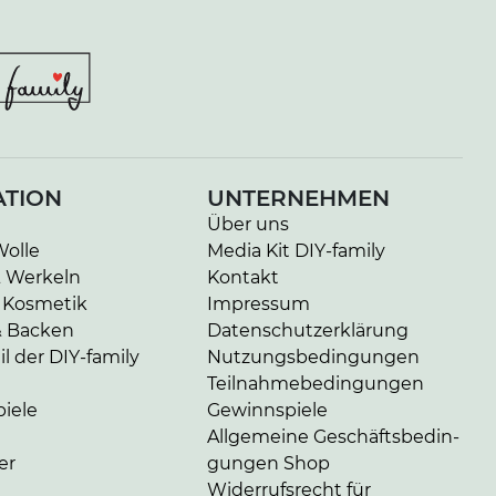
ATION
UNTERNEHMEN
Über uns
Wolle
Media Kit DIY-family
& Werkeln
Kontakt
 Kosmetik
Impressum
& Backen
Da­ten­schutz­er­klä­rung
l der DIY-family
Nut­zungs­be­din­gun­gen
Teil­nah­me­be­din­gun­gen
iele
Gewinnspiele
Allgemeine Ge­schäfts­be­din­
er
gun­gen Shop
Widerrufsrecht für