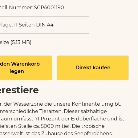
tell-Nummer: SCPA001190
rlage, 11 Seiten DIN A4
 size (5.13 MB)
 den Warenkorb
Direkt kaufen
legen
restiere
, der Wasserzone die unsere Kontinente umgibt,
nterschiedliche Tierarten. Dieser salzhaltige
aum umfasst 71 Prozent der Erdoberfläche und ist
iefsten Stelle ca. 5000 m tief. Die tropische
sserwelt ist das Zuhause des Seepferdchens.