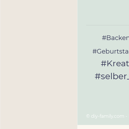
#Backe
#Geburtst
#Kreat
#selbe
© diy-family.com -