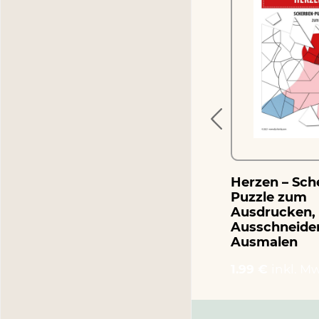
Wolf – Scherben-Puzzle
zum
zum Ausdrucken,
Ausschneiden und
Ausmalen
1.99 €
inkl. MwSt.
Herzen – Sch
Puzzle zum
Ausdrucken,
Ausschneide
Ausmalen
1.99 €
inkl. Mw