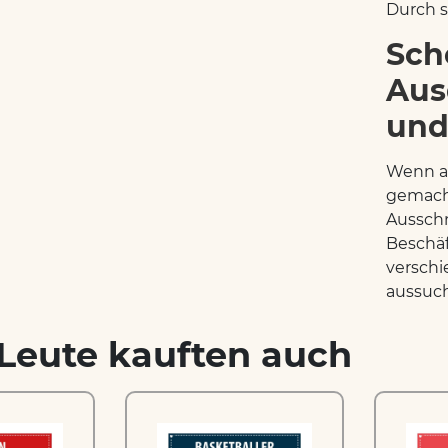
Durch s
Sch
Aus
und
Wenn al
gemach
Ausschn
Beschäf
verschi
aussuch
Leute kauften auch