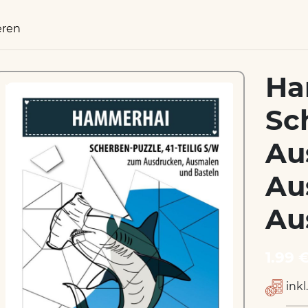
eren
Ha
Sc
Au
Au
Au
1.99 
inkl