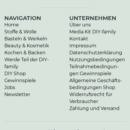
NAVIGATION
UNTERNEHMEN
Home
Über uns
Stoffe & Wolle
Media Kit DIY-family
Basteln & Werkeln
Kontakt
Beauty & Kosmetik
Impressum
Kochen & Backen
Da­ten­schutz­er­klä­rung
Werde Teil der DIY-
Nut­zungs­be­din­gun­gen
family
Teil­nah­me­be­din­gun­
DIY Shop
gen Gewinnspiele
Gewinnspiele
Allgemeine Ge­schäfts­
Jobs
be­din­gun­gen Shop
Newsletter
Widerrufsrecht für
Verbraucher
Zahlung und Versand