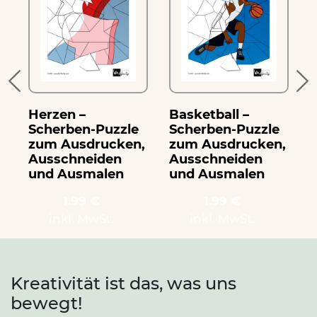
Herzen –
Basketball –
B
Scherben-Puzzle
Scherben-Puzzle
zum Ausdrucken,
zum Ausdrucken,
Ausschneiden
Ausschneiden
und Ausmalen
und Ausmalen
1.99 €
1.99 €
inkl. MwSt.
inkl. MwSt.
Kreativität ist das, was uns
bewegt!