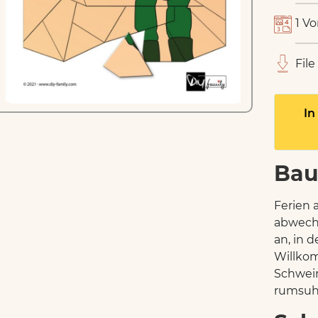
1 Vo
File
In
Bau
Ferien 
abwechs
an, in 
Willkom
Schwein
rumsuhl