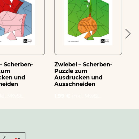
– Scherben-
Zwiebel – Scherben-
Zi
 zum
Puzzle zum
Sc
cken und
Ausdrucken und
Au
neiden
Ausschneiden
Au
kl. MwSt.
1.99 €
inkl. MwSt.
1.