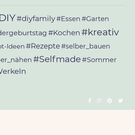
DIY
#diyfamily
#Essen
#Garten
#kreativ
#Kochen
dergeburtstag
#Rezepte
t-Ideen
#selber_bauen
#Selfmade
#Sommer
ber_nähen
erkeln