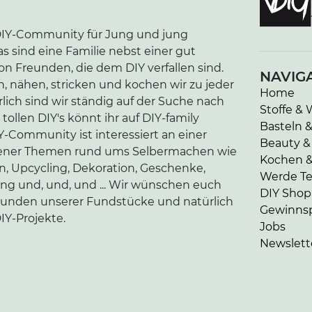
e DIY-Community für Jung und jung
as sind eine Familie nebst einer gut
n Freunden, die dem DIY verfallen sind.
NAVIG
n, nähen, stricken und kochen wir zu jeder
Home
lich sind wir ständig auf der Suche nach
Stoffe & 
tollen DIY's könnt ihr auf DIY-family
Basteln 
-Community ist interessiert an einer
Beauty &
edener Themen rund ums Selbermachen wie
Kochen 
en, Upcycling, Dekoration, Geschenke,
Werde Tei
ung und, und, und ... Wir wünschen euch
DIY Shop
kunden unserer Fundstücke und natürlich
Gewinnsp
IY-Projekte.
Jobs
Newslett