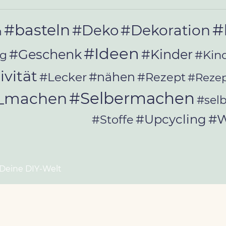
#
#basteln
#Deko
#Dekoration
n
#Ideen
#Geschenk
#Kinder
#Kin
ag
ivität
#Lecker
#nähen
#Rezept
#Rezep
#Selbermachen
r_machen
#sel
#W
#Upcycling
#Stoffe
 Deine DIY-Welt