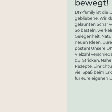
bewegt!
DIY-family ist di
gebliebene. Wir, d
gelaunten Schar vo
So basteln, werkel
Gelegenheit. Natür
neuen Ideen. Eure 
posten! Unsere DIY
Vielzahl verschi
z.B. Stricken, Näh
Rezepte, Einricht
viel Spaß beim Er
für eure eigenen D