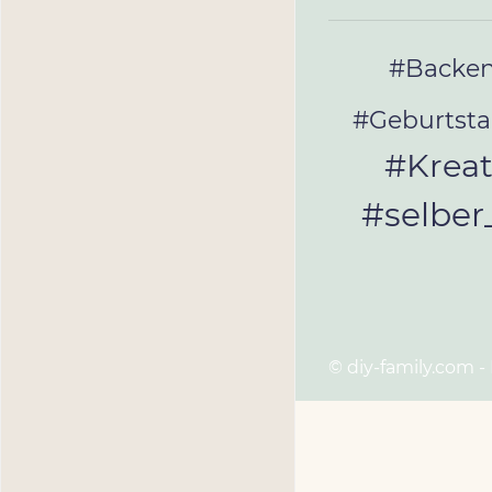
#Backe
#Geburtst
#Kreat
#selbe
© diy-family.com -