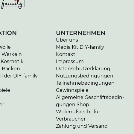
ATION
UNTERNEHMEN
Über uns
Wolle
Media Kit DIY-family
& Werkeln
Kontakt
 Kosmetik
Impressum
& Backen
Da­ten­schutz­er­klä­rung
l der DIY-family
Nut­zungs­be­din­gun­gen
Teil­nah­me­be­din­gun­gen
iele
Gewinnspiele
Allgemeine Ge­schäfts­be­din­
er
gun­gen Shop
Widerrufsrecht für
Verbraucher
Zahlung und Versand