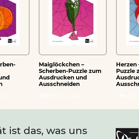
erben-
Maiglöckchen –
Herzen 
Scherben-Puzzle zum
Puzzle
und
Ausdrucken und
Ausdru
n
Ausschneiden
Aussch
St.
1.99 €
inkl. MwSt.
1.99 €
in
ät ist das, was uns