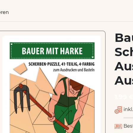
eren
Ba
Sc
Au
Au
1.99 
inkl
Bes