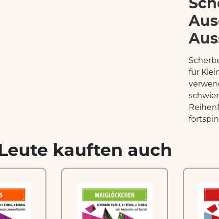
Sch
Aus
Aus
Scherbe
für Kle
verwend
schwier
Reihenf
fortspin
Leute kauften auch