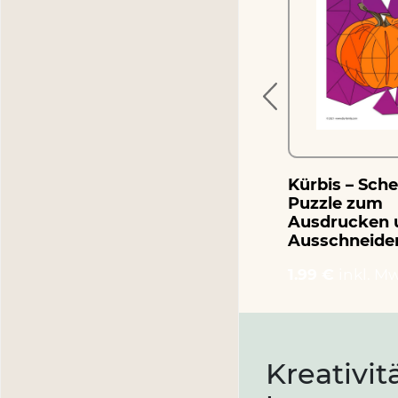
zum
zum Ausdrucken und
Ausschneiden
1.99 €
inkl. MwSt.
Kürbis – Sch
Puzzle zum
Ausdrucken 
Ausschneide
1.99 €
inkl. Mw
Kreativit