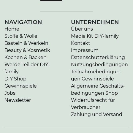
NAVIGATION
UNTERNEHMEN
Home
Über uns
Stoffe & Wolle
Media Kit DIY-family
Basteln & Werkeln
Kontakt
Beauty & Kosmetik
Impressum
Kochen & Backen
Da­ten­schutz­er­klä­rung
Werde Teil der DIY-
Nut­zungs­be­din­gun­gen
family
Teil­nah­me­be­din­gun­
DIY Shop
gen Gewinnspiele
Gewinnspiele
Allgemeine Ge­schäfts­
Jobs
be­din­gun­gen Shop
Newsletter
Widerrufsrecht für
Verbraucher
Zahlung und Versand