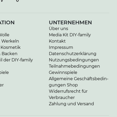
ATION
UNTERNEHMEN
Über uns
Wolle
Media Kit DIY-family
& Werkeln
Kontakt
 Kosmetik
Impressum
& Backen
Da­ten­schutz­er­klä­rung
l der DIY-family
Nut­zungs­be­din­gun­gen
Teil­nah­me­be­din­gun­gen
iele
Gewinnspiele
Allgemeine Ge­schäfts­be­din­
er
gun­gen Shop
Widerrufsrecht für
Verbraucher
Zahlung und Versand