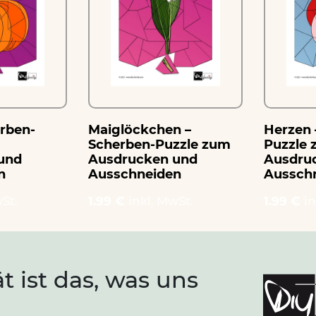
erben-
Maiglöckchen –
Herzen 
Scherben-Puzzle zum
Puzzle
und
Ausdrucken und
Ausdru
n
Ausschneiden
Aussch
St.
1.99 €
inkl. MwSt.
1.99 €
in
ät ist das, was uns