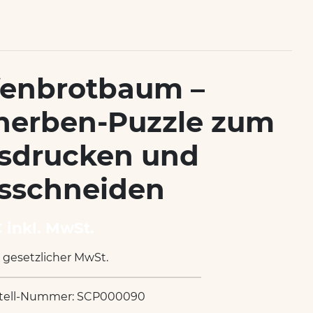
fenbrotbaum –
herben-Puzzle zum
sdrucken und
sschneiden
€ inkl. MwSt.
. gesetzlicher MwSt.
tell-Nummer: SCP000090