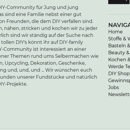
e DIY-Community für Jung und jung
as sind eine Familie nebst einer gut
n Freunden, die dem DIY verfallen sind.
NAVIG
n, nähen, stricken und kochen wir zu jeder
Home
lich sind wir ständig auf der Suche nach
Stoffe & 
tollen DIY's könnt ihr auf DIY-family
Basteln 
-Community ist interessiert an einer
Beauty &
edener Themen rund ums Selbermachen wie
Kochen 
en, Upcycling, Dekoration, Geschenke,
Werde Tei
ung und, und, und ... Wir wünschen euch
DIY Shop
kunden unserer Fundstücke und natürlich
Gewinnsp
IY-Projekte.
Jobs
Newslett