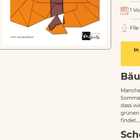
1 Vo
File
In
Bä
Manche 
Sommer 
dass wi
grünen
findet...
Sch