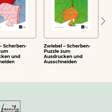
– Scherben-
Zwiebel – Scherben-
Zi
 zum
Puzzle zum
Sc
cken und
Ausdrucken und
Au
neiden
Ausschneiden
Au
kl. MwSt.
1.99 €
inkl. MwSt.
1.