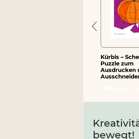
Ausschneiden
1.99 €
inkl. MwSt.
Kürbis – Sch
Puzzle zum
Ausdrucken 
Ausschneide
1.99 €
inkl. Mw
Kreativit
bewegt!