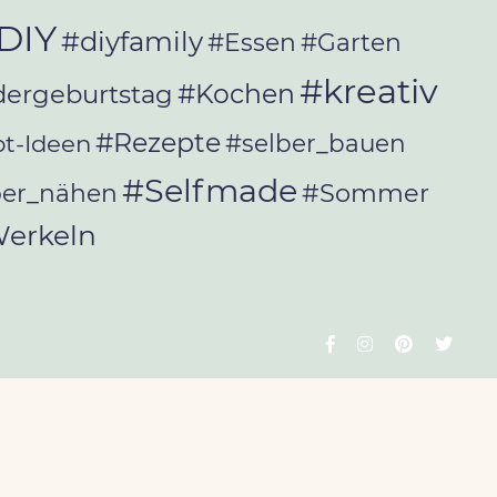
DIY
#diyfamily
#Essen
#Garten
#kreativ
#Kochen
dergeburtstag
#Rezepte
t-Ideen
#selber_bauen
#Selfmade
#Sommer
ber_nähen
erkeln