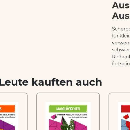
Aus
Aus
Scherbe
für Kle
verwend
schwier
Reihenf
fortspin
Leute kauften auch