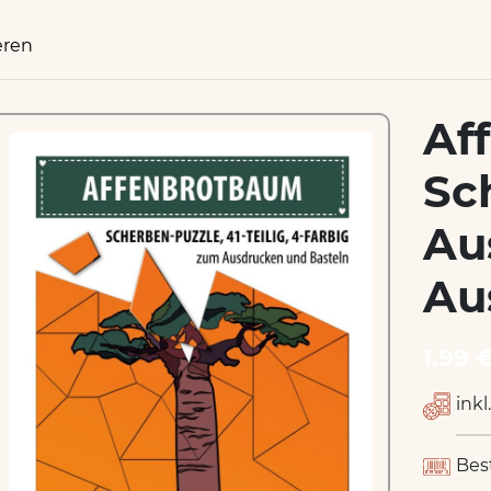
eren
Af
Sc
Au
Au
1.99 
inkl
Bes