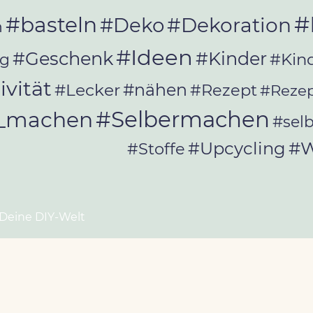
#
#basteln
#Deko
#Dekoration
n
#Ideen
#Geschenk
#Kinder
#Kin
ag
ivität
#Lecker
#nähen
#Rezept
#Rezep
#Selbermachen
r_machen
#sel
#W
#Upcycling
#Stoffe
 Deine DIY-Welt