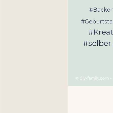
#Backe
#Geburtst
#Kreat
#selbe
© diy-family.com -