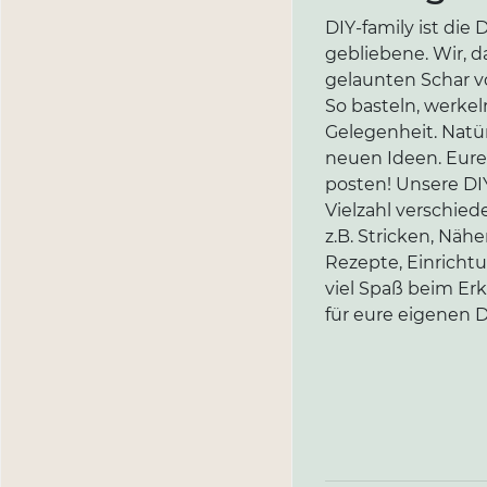
DIY-family ist di
gebliebene. Wir, d
gelaunten Schar vo
So basteln, werkel
Gelegenheit. Natür
neuen Ideen. Eure 
posten! Unsere DIY
Vielzahl verschi
z.B. Stricken, Näh
Rezepte, Einricht
viel Spaß beim Er
für eure eigenen D