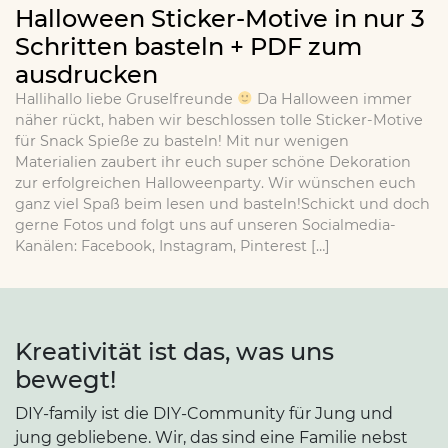
Halloween Sticker-Motive in nur 3
Schritten basteln + PDF zum
ausdrucken
Hallihallo liebe Gruselfreunde
Da Halloween immer
näher rückt, haben wir beschlossen tolle Sticker-Motive
für Snack Spieße zu basteln! Mit nur wenigen
Materialien zaubert ihr euch super schöne Dekoration
zur erfolgreichen Halloweenparty. Wir wünschen euch
ganz viel Spaß beim lesen und basteln!Schickt und doch
gerne Fotos und folgt uns auf unseren Socialmedia-
Kanälen: Facebook, Instagram, Pinterest […]
Kreativität ist das, was uns
bewegt!
DIY-family ist die DIY-Community für Jung und
jung gebliebene. Wir, das sind eine Familie nebst